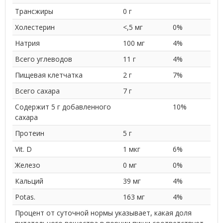
Трансжиры
0 г
Холестерин
<,5 мг
0%
Натрия
100 мг
4%
Всего углеводов
11 г
4%
Пищевая клетчатка
2 г
7%
Всего сахара
7 г
Содержит 5 г добавленного
10%
сахара
Протеин
5 г
Vit. D
1 мкг
6%
Железо
0 мг
0%
Кальций
39 мг
4%
Potas.
163 мг
4%
Процент от суточной нормы указывает, какая доля