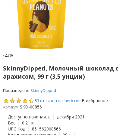
-23%
SkinnyDipped, Молочный шоколад с
арахисом, 99 г (3,5 унции)
Произведено
SkinnyDipped
В избранное
53 отзывов на iherb.com
SKD-00856
Артикул:
Доступно начиная, с
декабря 2021
Вес
0.21 кг
UPC Код
851562008566
Количество в упаковке
99 г.