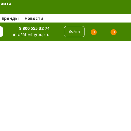
сайта
Бренды
Новости
8 800 555 32 74
Войти
0
0
info@iherbgroup.ru