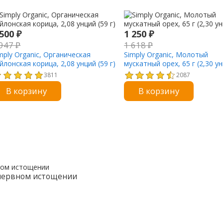
 500
₽
1 250
₽
 947
₽
1 618
₽
mply Organic, Органическая
Simply Organic, Молотый
йлонская корица, 2,08 унций (59 г)
мускатный орех, 65 г (2,30 у
3811
2087
В корзину
В корзину
 нервном истощении