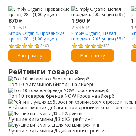
870
₽
1 960
₽
1
1 128
₽
2 536
₽
1
Simply Organic, Прованские
Simply Organic, Целая
Si
травы, 28 г (1,00 унция)
гвоздика, 2,05 унции (58 г)
це
3463
333
В корзину
В корзину
Рейтинги товаров
Топ 10 витаминов биотин на айхерб
Топ 10 товаров бренда NOW Foods на айхерб
Рейтинг лучших добавок при хроническом стрессе и
Лучшие витамины Д3 с К2: рейтинг
Лучшие витамины Д для женщин: рейтинг