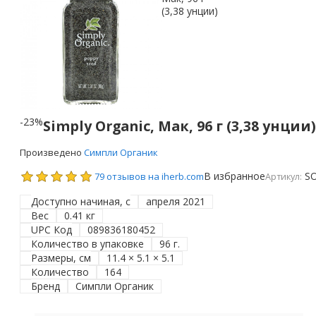
-23%
Simply Organic, Мак, 96 г (3,38 унции)
Произведено
Симпли Органик
В избранное
S
79 отзывов на iherb.com
Артикул:
Доступно начиная, с
апреля 2021
Вес
0.41 кг
UPC Код
089836180452
Количество в упаковке
96 г.
Размеры, см
11.4 × 5.1 × 5.1
Количество
164
Бренд
Симпли Органик