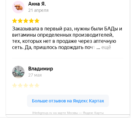
IHerbgroup.ru на карте Москвы — Яндекс Карты