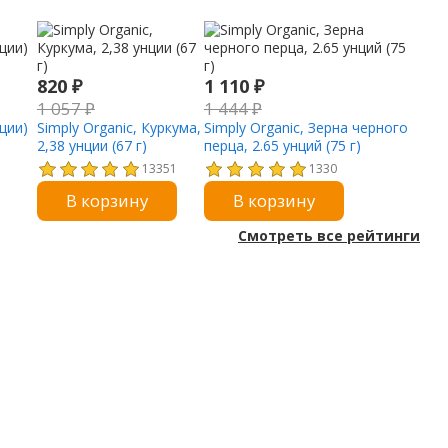
820
₽
1 110
₽
1 057
₽
1 444
₽
нции)
Simply Organic, Куркума,
Simply Organic, Зерна черного
2,38 унции (67 г)
перца, 2.65 унций (75 г)
13351
1330
В корзину
В корзину
Смотреть все рейтинги