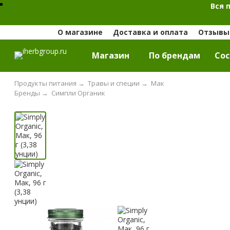
Вся 
О магазине
Доставка и оплата
Отзывы 
Магазин
По брендам
Cос
Продукты питания
→
Травы и специи
→
Мак
Бренды
→
Симпли Органик