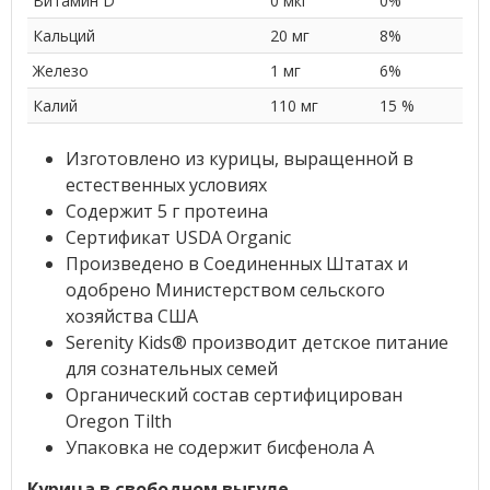
Витамин D
0 мкг
0%
Кальций
20 мг
8%
Железо
1 мг
6%
Калий
110 мг
15 %
Изготовлено из курицы, выращенной в
естественных условиях
Содержит 5 г протеина
Сертификат USDA Organic
Произведено в Соединенных Штатах и
одобрено Министерством сельского
хозяйства США
Serenity Kids® производит детское питание
для сознательных семей
Органический состав сертифицирован
Oregon Tilth
Упаковка не содержит бисфенола A
Курица в свободном выгуле