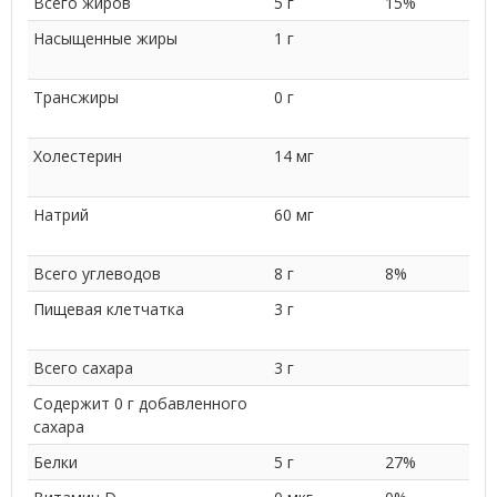
Всего жиров
5 г
15%
Насыщенные жиры
1 г
Трансжиры
0 г
Холестерин
14 мг
Натрий
60 мг
Всего углеводов
8 г
8%
Пищевая клетчатка
3 г
Всего сахара
3 г
Содержит 0 г добавленного
сахара
Белки
5 г
27%