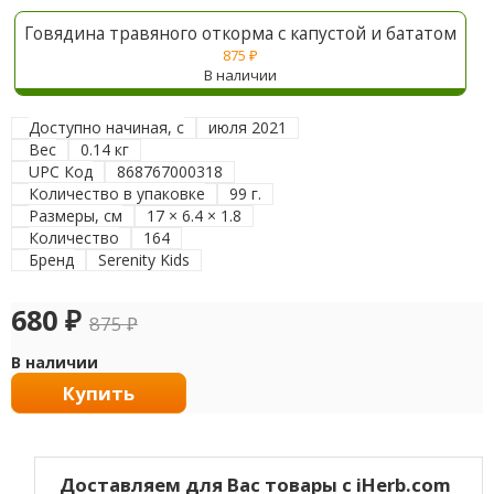
Говядина травяного откорма с капустой и бататом
875
₽
В наличии
Доступно начиная, с
июля 2021
Вес
0.14 кг
UPC Код
868767000318
Количество в упаковке
99 г.
Размеры, см
17 × 6.4 × 1.8
Количество
164
Бренд
Serenity Kids
680
₽
875
₽
В наличии
Купить
Доставляем для Вас товары с iHerb.com