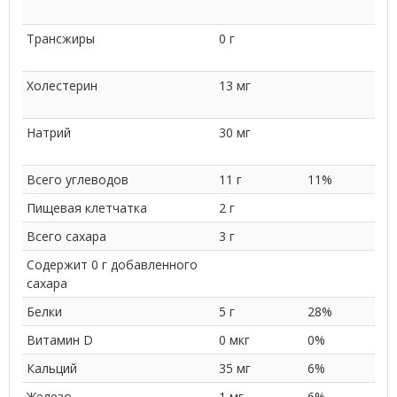
Трансжиры
0 г
Холестерин
13 мг
Натрий
30 мг
Всего углеводов
11 г
11%
Пищевая клетчатка
2 г
Всего сахара
3 г
Содержит 0 г добавленного
сахара
Белки
5 г
28%
Витамин D
0 мкг
0%
Кальций
35 мг
6%
Железо
1 мг
6%