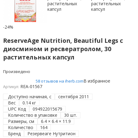
-24%
ReserveAge Nutrition, Beautiful Legs с
диосмином и ресвератролом, 30
растительных капсул
Произведено
В избранное
58 отзывов на iherb.com
REA-01567
Артикул:
Доступно начиная, с
сентября 2011
Вес
0.14 кг
UPC Код
094922015679
Количество в упаковке
30 шт.
Размеры, см
6.4 × 6.4 × 11.9
Количество
164
Бренд
Резервеаге Нутритион