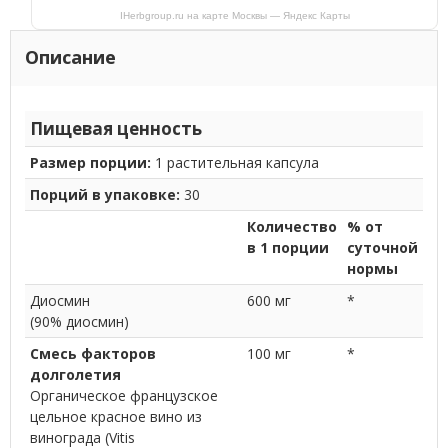
IHerbgroup.ru на карте Москвы — Яндекс Карты
Описание
Пищевая ценность
Размер порции:
1 растительная капсула
Порций в упаковке:
30
Количество
% от
в 1 порции
суточной
нормы
Диосмин
600 мг
*
(90% диосмин)
Смесь факторов
100 мг
*
долголетия
Органическое французское
цельное красное вино из
винограда (Vitis