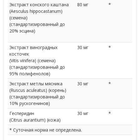
Экстракт конского каштана
80 мг
*
(Aesculus hippocastanum)
(семена)
(стандартизированный до
20% эсцина)
Экстракт виноградных
30 мг
*
косточек
(Vitis vinifera) (семена)
(стандартизированный до
95% полифенолов)
Экстракт метлы мясника
30 мг
*
(Ruscus aculeatus) (корень)
(стандартизированный до
10% рускогенинов)
Гесперидин
30 мг
*
(Citrus aurantium) (кожа)
* Суточная норма не определена.