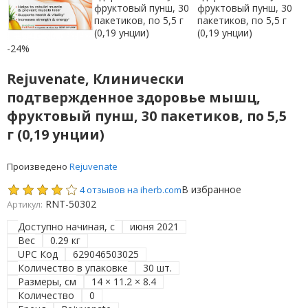
-24%
Rejuvenate, Клинически
подтвержденное здоровье мышц,
фруктовый пунш, 30 пакетиков, по 5,5
г (0,19 унции)
Произведено
Rejuvenate
В избранное
4 отзывов на iherb.com
RNT-50302
Артикул:
Доступно начиная, с
июня 2021
Вес
0.29 кг
UPC Код
629046503025
Количество в упаковке
30 шт.
Размеры, см
14 × 11.2 × 8.4
Количество
0