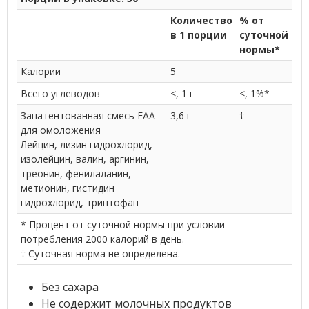
Количество
% от
в 1 порции
суточной
нормы*
Калории
5
Всего углеводов
<, 1 г
<, 1%*
Запатентованная смесь EAA
3,6 г
†
для омоложения
Лейцин, лизин гидрохлорид,
изолейцин, валин, аргинин,
треонин, фенилаланин,
метионин, гистидин
гидрохлорид, триптофан
* Процент от суточной нормы при условии
потребления 2000 калорий в день.
†
Суточная норма не определена.
Без сахара
Не содержит молочных продуктов