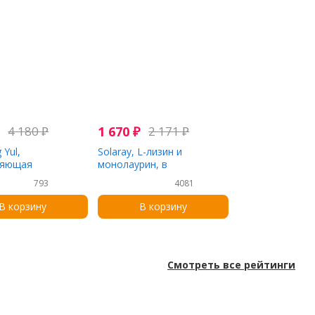
4 180
₽
1 670
₽
2 171
₽
 Yul,
Solaray, L-лизин и
аяющая
монолаурин, в
а, 3,3 ж. унц.(100
соотношении 1:1, 60
793
4081
вегетарианских капсул
В корзину
В корзину
Смотреть все рейтинги