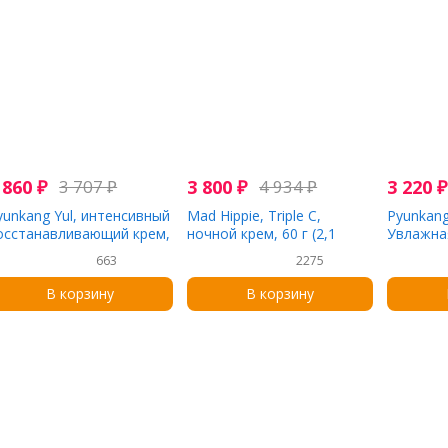
 860
₽
3 707
₽
3 800
₽
4 934
₽
3 220
₽
yunkang Yul, интенсивный
Mad Hippie, Triple C,
Pyunkang
осстанавливающий крем,
ночной крем, 60 г (2,1
Увлажн
0 мл (1,7 жидк. унции)
унции)
сыворотк
663
2275
мл)
В корзину
В корзину