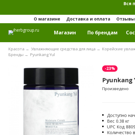
Вся 
О магазине
Доставка и оплата
Отзывы 
Магазин
По брендам
Cос
Красота
→
Увлажняющие средства для лица
→
Корейские увла
Бренды
→
Pyunkang Yul
-23%
Pyunkang 
Произведено
Доступно нач
Вес
0.38 кг
UPC Код
880
Количество в