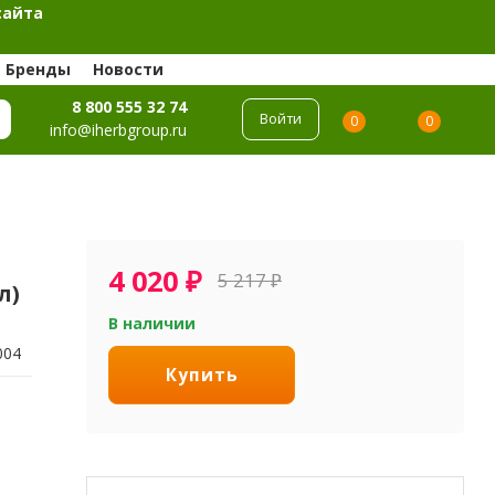
сайта
Бренды
Новости
8 800 555 32 74
Войти
0
0
info@iherbgroup.ru
4 020
₽
5 217
₽
л)
В наличии
004
Купить