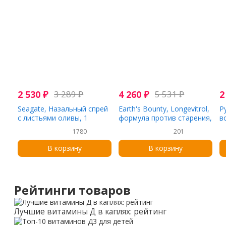
2 530
₽
3 289
₽
4 260
₽
5 531
₽
2
Seagate, Назальный спрей
Earth's Bounty, Longevitrol,
P
с листьями оливы, 1
формула против старения,
в
жидкая унция (30 мл)
30 мл (1 унция)
5
1780
201
В корзину
В корзину
Рейтинги товаров
Лучшие витамины Д в каплях: рейтинг