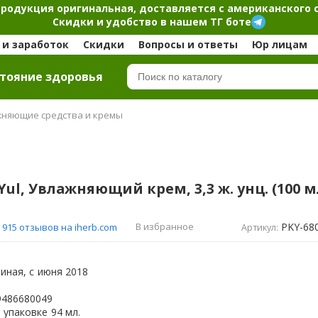
продукция оригинальная, доставляется с американского 
Скидки и удобство в нашем ТГ боте
и заработок
Скидки
Вопросы и ответы
Юр лицам
тояние здоровья
жняющие средства и кремы
Yul, Увлажняющий крем, 3,3 ж. унц. (100 м
PKY-68
В избранное
915 отзывов на iherb.com
Артикул:
иная, с
июня 2018
9486680049
 упаковке
94 мл.