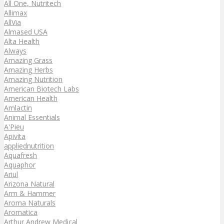
All One, Nutritech
Allimax
AllVia
Almased USA
Alta Health
Always
Amazing Grass
Amazing Herbs
Amazing Nutrition
American Biotech Labs
American Health
Amlactin
Animal Essentials
A'Pieu
Apivita
appliednutrition
Aquafresh
Aquaphor
Ariul
Arizona Natural
Arm & Hammer
Aroma Naturals
Aromatica
Arthur Andrew Medical