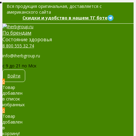
Вся продукция оригинальная, доставляется с
американского сайта
Скидки и удобство в нашем ТГ боте
По брендам
Cостояние здоровья
8 800 555 32 74
info@iherbgroup.ru
c 9 до 21 по Мск
Войти
0
Товар
добавлен
в список
избранных
0
Товар
добавлен
в
корзину!