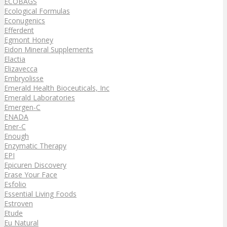
ECOBAGS
Ecological Formulas
Econugenics
Efferdent
Egmont Honey
Eidon Mineral Supplements
Elactia
Elizavecca
Embryolisse
Emerald Health Bioceuticals, Inc
Emerald Laboratories
Emergen-C
ENADA
Ener-C
Enough
Enzymatic Therapy
EPI
Epicuren Discovery
Erase Your Face
Esfolio
Essential Living Foods
Estroven
Etude
Eu Natural