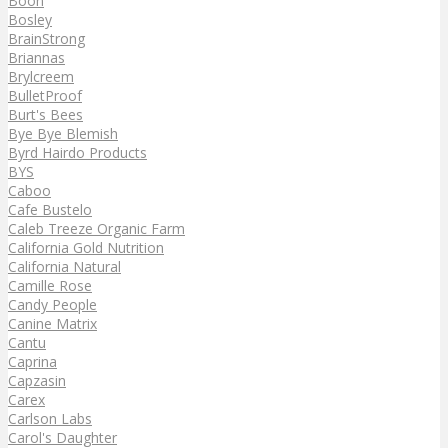
Boon
Bosley
BrainStrong
Briannas
Brylcreem
BulletProof
Burt's Bees
Bye Bye Blemish
Byrd Hairdo Products
BYS
Caboo
Cafe Bustelo
Caleb Treeze Organic Farm
California Gold Nutrition
California Natural
Camille Rose
Candy People
Canine Matrix
Cantu
Caprina
Capzasin
Carex
Carlson Labs
Carol's Daughter