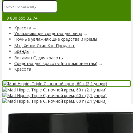
8 800 555 32 74
Красота
→
Увлажняющие средства для лица
→
Ночные увлажняющие средства и кремы
Мэд Хиппи Скин Кэр Продактс
Бренды
→
Витамин C, для красоты
Средства для красоты (по компонентам)
→
Красота
→