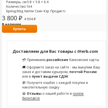
Размеры, см
5.8 × 5.8 × 6.4
Количество
164
Бренд
Мэд Хиппи Скин Кэр Продактс
3 800
₽
4 934
₽
В наличии
Купить
Доставляем для Вас товары с iHerb.com
💳 Принимаем
российские
банковские карты
🚚 Оформите заказ на сайте - мы выкупим Ваш
заказ и доставим курьером,
почтой России
или в
пункт выдачи СДЭК
🎁 Получите кэшбек с каждой покупки и
накопительную скидку
😀
Отзывы
о нашей работе в
группе
Вконтакте