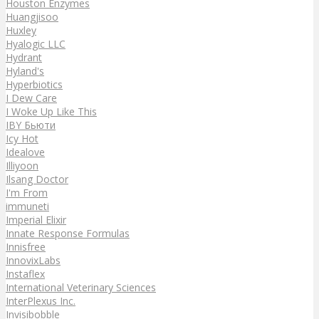
Houston Enzymes
Huangjisoo
Huxley
Hyalogic LLC
Hydrant
Hyland's
Hyperbiotics
I Dew Care
I Woke Up Like This
IBY Бьюти
Icy Hot
Idealove
Illiyoon
Ilsang Doctor
I'm From
immuneti
Imperial Elixir
Innate Response Formulas
Innisfree
InnovixLabs
Instaflex
International Veterinary Sciences
InterPlexus Inc.
Invisibobble