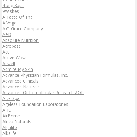
4 энд Харт
9Wishes
A Taste Of Thai
A Vogel
A.C. Grace Company
A+D
Absolute Nutrition
Acropass
Act
Active Wow
Acwell
Admire My Skin
Advance Physician Formulas, Inc.
Advanced Clinicals
Advanced Naturals
Advanced Orthomolecular Research AOR
AfterSpa
Ageless Foundation Laboratories
AHC
AirBorne
Aleva Naturals
Algalife
Alkalife