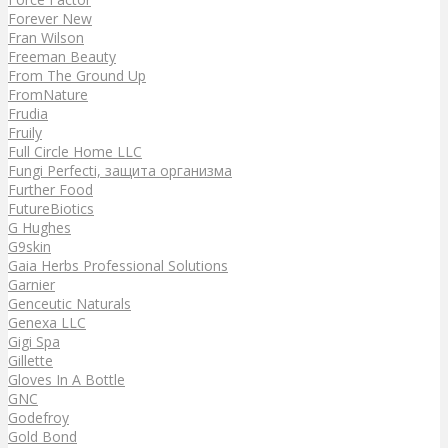
Forever New
Fran Wilson
Freeman Beauty
From The Ground Up
FromNature
Frudia
Fruily
Full Circle Home LLC
Fungi Perfecti, защита организма
Further Food
FutureBiotics
G Hughes
G9skin
Gaia Herbs Professional Solutions
Garnier
Genceutic Naturals
Genexa LLC
Gigi Spa
Gillette
Gloves In A Bottle
GNC
Godefroy
Gold Bond