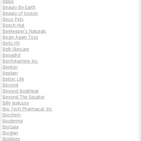
Bbluv
Beauty By Earth
Beauty of Joseon
Beco Pets
Beech-Nut
Beekeeper's Naturals
Begin Again Toys
BeKLYN
Belli Skincare
Benadryl
Benfotiamine Inc.
Benton
Beplain
Better Life
Beyond
Beyond BodiHeat
Beyond The Equator
Billy Jealousy
Bio Tech Pharmacal, Inc
Biochem
Bioderma
BioGaia
Bioglan
Biokleen