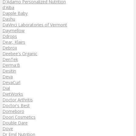
D'Adamo Personalized Nutrition
d'Alba
Dapple Baby
Dashu
DaVinci Laboratories of Vermont
Daymellow
Ddrops
Dear, Klairs
Debrox
Deebee's Organic
DenTek
Derma:B
Desitin
Deva
DevaCurl
Dial
DietWorks
Doctor Arthritis
Doctor's Best
Domeboro
Doori Cosmetics
Double Dare
Dove
Dr Emil Nutrition