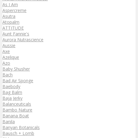
As I Am
Aspercreme
Asutra
Atopalm
ATTITUDE
Aunt Fannie's
Aurora Nutrascience
Aussie
Axe
Azelique
Azo
Baby Shusher
Bach
Bad Air Sponge
Baebody
Bag Balm
Baja Jerky
Balanceuticals
Bambo Nature
Banana Boat
Banila
Banyan Botanicals
Bausch + Lomb