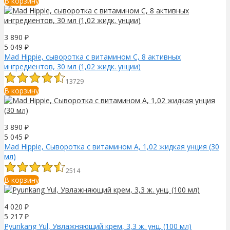
В корзину
3 890
₽
5 049
₽
Mad Hippie, сыворотка с витамином С, 8 активных
ингредиентов, 30 мл (1,02 жидк. унции)
13729
В корзину
3 890
₽
5 045
₽
Mad Hippie, Сыворотка с витамином A, 1,02 жидкая унция (30
мл)
2514
В корзину
4 020
₽
5 217
₽
Pyunkang Yul, Увлажняющий крем, 3,3 ж. унц. (100 мл)