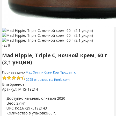
-23%
Mad Hippie, Triple C, ночной крем, 60 г
(2,1 унции)
Произведено
Мэд Хиппи Скин Кэр Продактс
2275 отзывов на iherb.com
В избранное
Артикул:
MHS-19214
Доступно начиная, с
января 2020
Вес
0.27 кг
UPC Код
672975192143
Количество в упаковке
60 г.