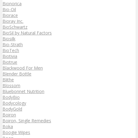
Bionorica
Bio-Oil
Biorace
Bioray Inc.
BioSchwartz
BioSil by Natural Factors
Biosilk
Bio-Strath
BioTech
Biotivia
Biotrue
Blackwood For Men
Blender Bottle
Blithe
Blossom
Bluebonnet Nutrition
BodyBio
Bodycology
BodyGold
Boiron
Boiron, Single Remedies
Boka
Boogie Wipes