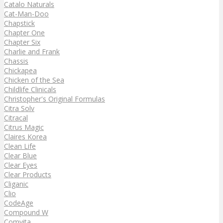
Catalo Naturals
Cat-Man-Doo
Chapstick
Chapter One
Chapter Six
Charlie and Frank
Chassis
Chickapea
Chicken of the Sea
Childlife Clinicals
Christopher's Original Formulas
Citra Solv
Citracal
Citrus Magic
Claires Korea
Clean Life
Clear Blue
Clear Eyes
Clear Products
Cliganic
Clio
CodeAge
Compound W
Comvita