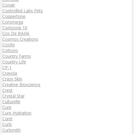
Conair
Controlled Labs Pets
Coppertone
Coromega
Cortizone 10
Cos De BAHA
Cosmos Creations
CosRx
Cottons
Country Farms
Country Life
CP-1
Crayola
Crazy Skin
Creative Bioscience
Crest
Crystal Star
Culturelle
Cure
Cure Hydration
Curel
Curls
Curlsmith