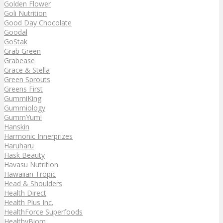
Golden Flower
Goli Nutrition
Good Day Chocolate
Goodal
GoStak
Grab Green
Grabease
Grace & Stella
Green Sprouts
Greens First
GummiKing
Gummiology
GummYum!
Hanskin
Harmonic Innerprizes
Haruharu
Hask Beauty
Havasu Nutrition
Hawaiian Tropic
Head & Shoulders
Health Direct
Health Plus Inc.
HealthForce Superfoods
HealthyBiom