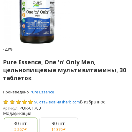
-23%
Pure Essence, One 'n' Only Men,
цельнопищевые мультивитамины, 30
таблеток
Произведено
Pure Essence
В избранное
96 отзывов на iherb.com
PUR-01703
Артикул:
Модификации
30 шт.
90 шт.
5 267
₽
14 870
₽