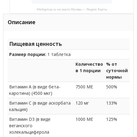
IHerbgroup.ru на карте Москвы — Яндекс Карты
Описание
Пищевая ценность
Размер порции:
1 таблетка
Количество
% от
в 1 порции
суточной
нормы
Витамин A (в виде бета-
7500 МЕ
500%
каротина) (4500 мкг)
Витамин C (в виде аскорбата
120 мг
133%
кальция)
Витамин D3 (в виде
1000 МЕ
125%
веганского
холекальциферола