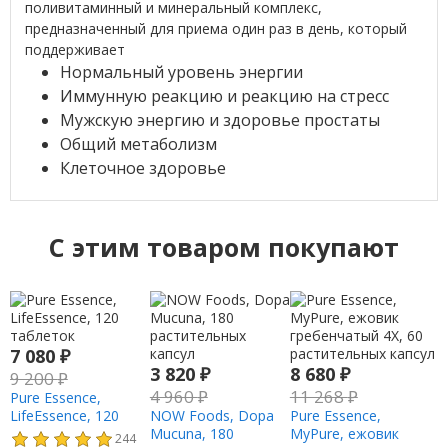
поливитаминный и минеральный комплекс,
предназначенный для приема один раз в день, который
поддерживает
Нормальный уровень энергии
Иммунную реакцию и реакцию на стресс
Мужскую энергию и здоровье простаты
Общий метаболизм
Клеточное здоровье
C этим товаром покупают
7 080
₽
3 820
₽
8 680
₽
9 200
₽
4 960
₽
11 268
₽
Pure Essence,
LifeEssence, 120
NOW Foods, Dopa
Pure Essence,
таблеток
Mucuna, 180
MyPure, ежовик
244