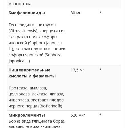
мангостана
Биофлавоноиды
30 мг
*
Гесперидин из цитрусов
(Citrus sinensis), кверцетин из
экстракта почек софоры
японской (Sophora japonica
L.), экстракт рутина из почек
софоры японской (Sophora
japonica L.)
Пищеварительные
17,5 мг
*
кислоты и ферменты
Протеаза, амилаза,
целлюлаза, лактаза, липаза,
инвертаза, экстракт плодов
черного перца (BioPerine®)
Микроэлементы
520 мкг
*
Бор (в виде глицината бора),
ванадий (в виде глицината