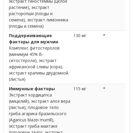
экстракт гиностеммы (целое
растение), экстракт
расторопши (плоды и
семена), экстракт лимонника
(плоды и семена)
Поддерживающие
130 мг
*
факторы для мужчин
Комплекс фитостеролов
(минимум 45% B-
ситостерола), экстракт
африканской сливы (кора),
экстракт крапивы двудомной
(листья)
Иммунные факторы
115 мг
*
Экстракт кордицепса
(мицелий), экстракт алоэ вера
(листья), плодовое тело
гриба агарика бразильского
(Agaricus blazei murrill),
экстракт гриба маитаке
(плодовое тело), экстракт