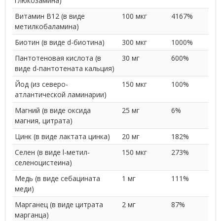
глюкозамина)
Витамин B12 (в виде
100 мкг
4167%
метилкобаламина)
Биотин (в виде d-биотина)
300 мкг
1000%
Пантотеновая кислота (в
30 мг
600%
виде d-пантотената кальция)
Йод (из северо-
150 мкг
100%
атлантической ламинарии)
Магний (в виде оксида
25 мг
6%
магния, цитрата)
Цинк (в виде лактата цинка)
20 мг
182%
Селен (в виде l-метил-
150 мкг
273%
селеноцистеина)
Медь (в виде себацината
1 мг
111%
меди)
Марганец (в виде цитрата
2 мг
87%
марганца)