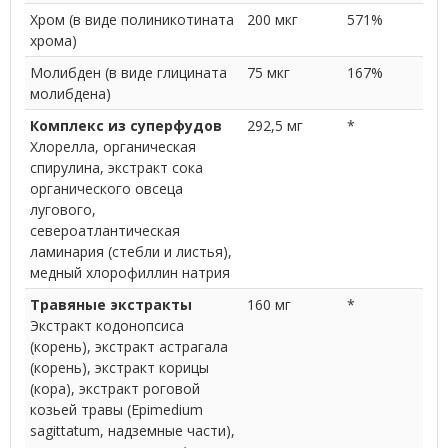
Хром (в виде полиникотината
200 мкг
571%
хрома)
Молибден (в виде глицината
75 мкг
167%
молибдена)
Комплекс из суперфудов
292,5 мг
*
Хлорелла, органическая
спирулина, экстракт сока
органического овсеца
лугового,
североатлантическая
ламинария (стебли и листья),
медный хлорофиллин натрия
Травяные экстракты
160 мг
*
Экстракт кодонопсиса
(корень), экстракт астрагала
(корень), экстракт корицы
(кора), экстракт роговой
козьей травы (Epimedium
sagittatum, надземные части),