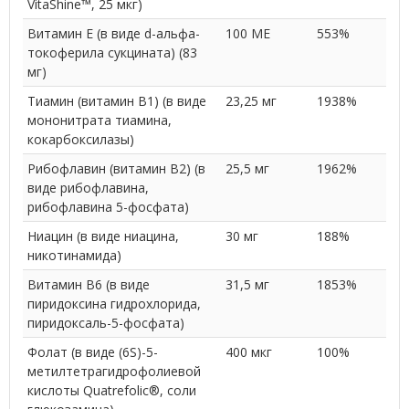
VitaShine™, 25 мкг)
Витамин E (в виде d-альфа-
100 МЕ
553%
токоферила сукцината) (83
мг)
Тиамин (витамин B1) (в виде
23,25 мг
1938%
мононитрата тиамина,
кокарбоксилазы)
Рибофлавин (витамин B2) (в
25,5 мг
1962%
виде рибофлавина,
рибофлавина 5-фосфата)
Ниацин (в виде ниацина,
30 мг
188%
никотинамида)
Витамин B6 (в виде
31,5 мг
1853%
пиридоксина гидрохлорида,
пиридоксаль-5-фосфата)
Фолат (в виде (6S)-5-
400 мкг
100%
метилтетрагидрофолиевой
кислоты Quatrefolic®, соли