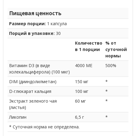
Пищевая ценность
Размер порции:
1 капсула
Порций в упаковке:
30
Количество
% от
в 1 порции
суточной
нормы
Витамин D3 (в виде
4000 МЕ
500%
холекальциферола) (100 мкг)
DIM (дииндолилметан)
150 мг
*
D-глюкарат кальция
100 мг
*
Экстракт зеленого чая
60 мг
*
(листья)
Ликопин
6,5 г
*
* Суточная норма не определена.