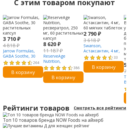
C этим товаром покупают
2 790
₽
3 710
₽
3 618
₽
8 620
₽
4 818
₽
Swanson,
11 187
₽
Jarrow Formulas,
Астаксантин, 4 мг,
GABA Soothe, 30
ReserveAge
60 мягких таблеток
33
растительных
Nutrition,
264
5
В корзину
капсул
ресвератрол, 250
386
7
В корзину
мг, 60 растительных
В корзину
капсул
Te
Bo
ус
де
бо
по
Рейтинги товаров
Смотреть все рейтинги
эф
мг
та
Топ 10 товаров бренда NOW Foods на айхерб