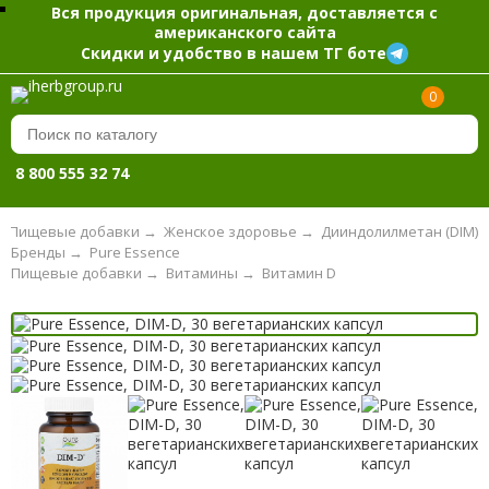
Вся продукция оригинальная, доставляется с
американского сайта
Скидки и удобство в нашем ТГ боте
0
8 800 555 32 74
Пищевые добавки
→
Женское здоровье
→
Дииндолилметан (DIM)
Бренды
→
Pure Essence
Пищевые добавки
→
Витамины
→
Витамин D