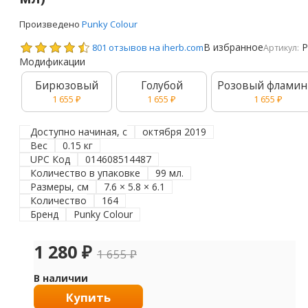
Произведено
Punky Colour
В избранное
P
801 отзывов на iherb.com
Артикул:
Модификации
Бирюзовый
Голубой
Розовый фламин
1 655
₽
1 655
₽
1 655
₽
Доступно начиная, с
октября 2019
Вес
0.15 кг
UPC Код
014608514487
Количество в упаковке
99 мл.
Размеры, см
7.6 × 5.8 × 6.1
Количество
164
Бренд
Punky Colour
1 280
₽
1 655
₽
В наличии
Купить