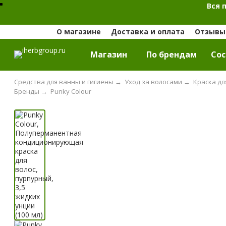
Вся 
О магазине
Доставка и оплата
Отзывы 
Магазин
По брендам
Cос
Средства для ванны и гигиены
→
Уход за волосами
→
Краска дл
Бренды
→
Punky Colour