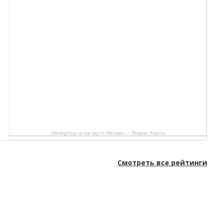
IHerbgroup.ru на карте Москвы — Яндекс Карты
Смотреть все рейтинги