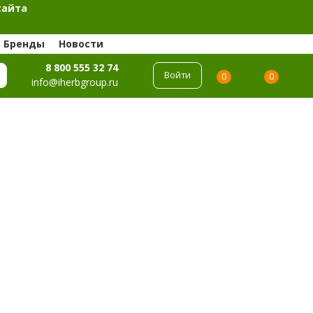
сайта
Бренды
Новости
8 800 555 32 74
Войти
0
0
info@iherbgroup.ru