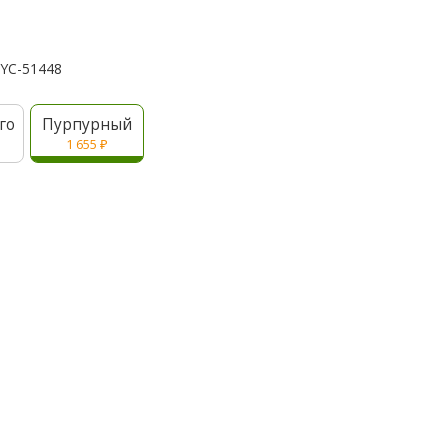
YC-51448
го
Пурпурный
1 655
₽