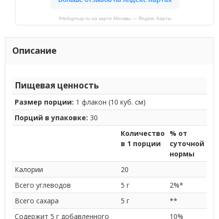
IHerbgroup.ru на карте Москвы — Яндекс Карты
Описание
Пищевая ценность
Размер порции:
1 флакон (10 куб. см)
Порций в упаковке:
30
Количество
% от
в 1 порции
суточной
нормы
Калории
20
Всего углеводов
5 г
2%*
Всего сахара
5 г
**
Содержит 5 г добавленного
10%