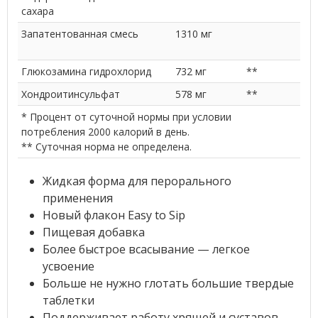
сахара
Запатентованная смесь
1310 мг
Глюкозамина гидрохлорид
732 мг
**
Хондроитинсульфат
578 мг
**
* Процент от суточной нормы при условии
потребления 2000 калорий в день.
** Суточная норма не определена.
Жидкая форма для перорального
применения
Новый флакон Easy to Sip
Пищевая добавка
Более быстрое всасывание — легкое
усвоение
Больше не нужно глотать большие твердые
таблетки
Поддерживает работу хрящей и суставов,