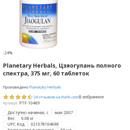
-24%
Planetary Herbals, Цзяогулань полного
спектра, 375 мг, 60 таблеток
Произведено
Planetary Herbals
В избранное
24 отзывов на iherb.com
PTF-10469
Артикул:
Доступно начиная, с
мая 2007
Вес
0.08 кг
UPC Код
021078104698
Количество в упаковке
60 шт.