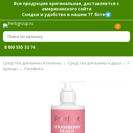
Вся продукция оригинальная, доставляется с
американского сайта
Скидки и удобство в нашем ТГ боте
0
8 800 555 32 74
Средства для ванны и гигиены
→
Средства для ванны и душа
→
Ге
Бренды
→
Пасифика