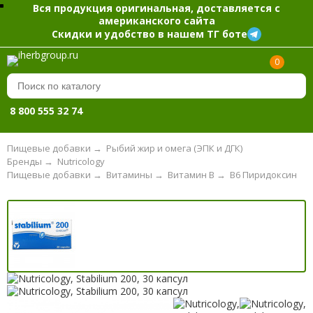
Вся продукция оригинальная, доставляется с
американского сайта
Скидки и удобство в нашем ТГ боте
0
8 800 555 32 74
Пищевые добавки
→
Рыбий жир и омега (ЭПК и ДГК)
Бренды
→
Nutricology
Пищевые добавки
→
Витамины
→
Витамин B
→
B6 Пиридоксин