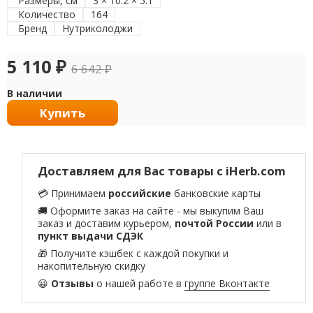
Размеры, см
3 × 10.2 × 5.1
Количество
164
Бренд
Нутриколоджи
5 110
₽
6 642
₽
В наличии
Купить
Доставляем для Вас товары с iHerb.com
💳 Принимаем
российские
банковские карты
🚚 Оформите заказ на сайте - мы выкупим Ваш
заказ и доставим курьером,
почтой России
или в
пункт выдачи СДЭК
🎁 Получите кэшбек с каждой покупки и
накопительную скидку
😀
Отзывы
о нашей работе в
группе Вконтакте