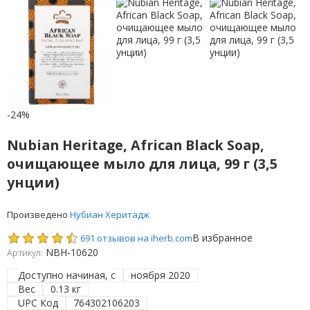
-24%
Nubian Heritage, African Black Soap,
очищающее мыло для лица, 99 г (3,5
унции)
Произведено
Нубиан Херитадж
В избранное
691 отзывов на iherb.com
NBH-10620
Артикул:
Доступно начиная, с
ноября 2020
Вес
0.13 кг
UPC Код
764302106203