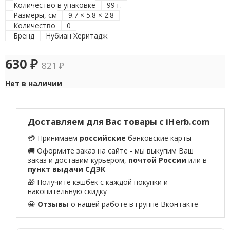
Количество в упаковке
99 г.
Размеры, см
9.7 × 5.8 × 2.8
Количество
0
Бренд
Нубиан Херитадж
630
₽
821
₽
Нет в наличии
Доставляем для Вас товары с iHerb.com
💳 Принимаем
российские
банковские карты
🚚 Оформите заказ на сайте - мы выкупим Ваш
заказ и доставим курьером,
почтой России
или в
пункт выдачи СДЭК
🎁 Получите кэшбек с каждой покупки и
накопительную скидку
😀
Отзывы
о нашей работе в
группе Вконтакте