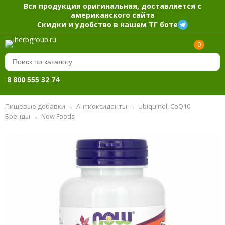
Вся продукция оригинальная, доставляется с
американского сайта
Скидки и удобство в нашем ТГ боте
0
8 800 555 32 74
Пищевые добавки
→
Антиоксиданты
→
Ubiquinol, CoQ10
Бренды
→
Now Foods