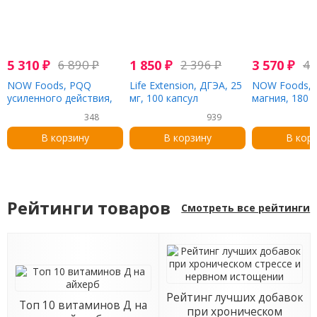
5 310
₽
6 890
₽
1 850
₽
2 396
₽
3 570
₽
4 
NOW Foods, PQQ
Life Extension, ДГЭА, 25
NOW Foods, 
усиленного действия,
мг, 100 капсул
магния, 180 
40 мг, 50 растительных
348
939
капсул
В корзину
В корзину
В кор
Рейтинги товаров
Смотреть все рейтинги
Рейтинг лучших добавок
Топ 10 витаминов Д на
при хроническом