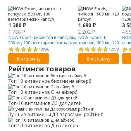
1 380
₽
1 690
₽
3 5
1 788
₽
2 202
₽
4 5
NOW Foods, инозитол в капсулах,
NOW Foods, L-
NOW
500 мг, 100 вегетарианских капсул
тирозин, 500 мг, 120
леци
капсул
13936
12073
В корзину
В корзину
Рейтинги товаров
Топ 10 витаминов биотин на айхерб
Топ 10 витаминов С на айхерб
Топ-10 витаминов Д3 для детей
Лучшие витамины Д3 взрослым: рейтинг
Топ 10 витаминов Д на айхерб