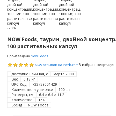
-23%
NOW Foods, таурин, двойной концентра
100 растительных капсул
Произведено
Now Foods
В избранное
6249 отзывов на iherb.com
Артикул:
Доступно начиная, с
марта 2008
Вес
0.18 кг
UPC Код
733739001429
Количество в упаковке
100 шт.
Размеры, см
6.4 × 6.4 × 11.2
Количество
164
Бренд
NOW Foods