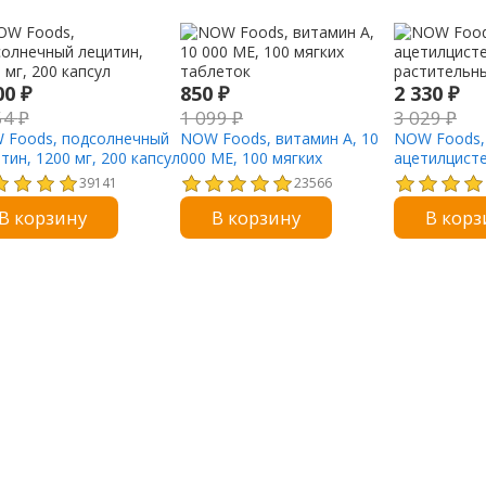
00
₽
850
₽
2 330
₽
54
₽
1 099
₽
3 029
₽
 Foods, подсолнечный
NOW Foods, витамин A, 10
NOW Foods,
тин, 1200 мг, 200 капсул
000 МЕ, 100 мягких
ацетилцисте
таблеток
растительны
39141
23566
В корзину
В корзину
В корз