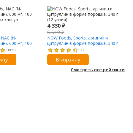
4 330
₽
5 619
₽
 NAC (N-
NOW Foods, Sports, аргинин и
ин), 600 мг, 100
цитруллин в форме порошка, 340 г
х капсул
(12 унций)
18652
133
ину
В корзину
Смотреть все рейтинги