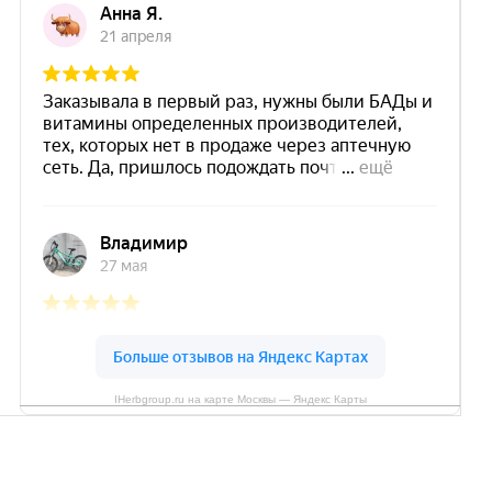
IHerbgroup.ru на карте Москвы — Яндекс Карты