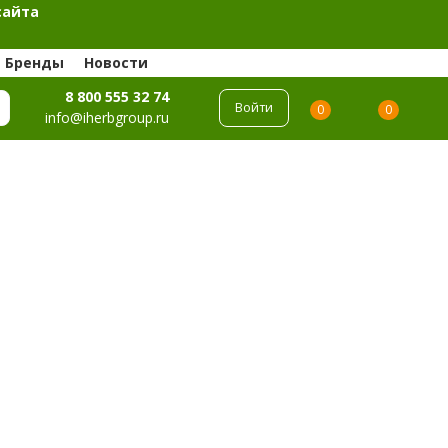
сайта
Бренды
Новости
8 800 555 32 74
Войти
0
0
info@iherbgroup.ru