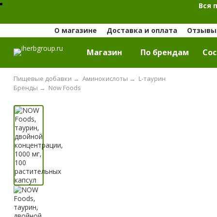
Вся 
О магазине
Доставка и оплата
Отзывы 
Магазин
По брендам
Cос
Пищевые добавки
→
Аминокислоты
→
L-таурин
Бренды
→
Now Foods