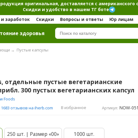
продукция оригинальная, доставляется с американского 
Скидки и удобство в нашем ТГ боте
и заработок
Скидки
Вопросы и ответы
Юр лицам
тояние здоровья
омощи
→
Пустые капсулы
, отдельные пустые вегетарианские
прибл. 300 пустых вегетарианских капсул
w Foods
NOW-05
В избранное
1683 отзывов на iherb.com
Артикул:
250 шт. | Размер «00»
1000 шт.