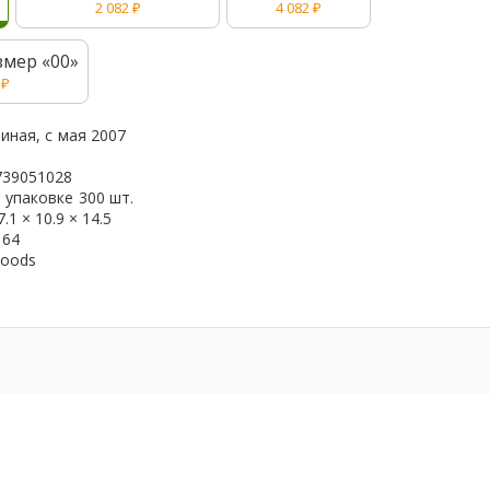
2 082
₽
4 082
₽
змер «00»
7
₽
иная, с
мая 2007
739051028
 упаковке
300 шт.
7.1 × 10.9 × 14.5
164
oods