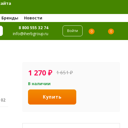
сайта
Бренды
Новости
8 800 555 32 74
Войти
0
0
info@iherbgroup.ru
1 270
₽
1 651
₽
В наличии
Купить
102