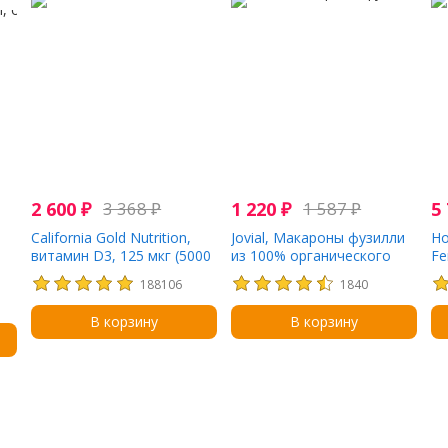
2 600
₽
3 368
₽
1 220
₽
1 587
₽
5
California Gold Nutrition,
Jovial, Макароны фузилли
Ho
витамин D3, 125 мкг (5000
из 100% органического
Fe
МЕ), 360 капсул из
бурого риса, 12 унц. (340 г)
188106
1840
рыбьего желатина
В корзину
В корзину