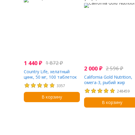
1 440
₽
1 872
₽
2 000
₽
2 596
₽
Country Life, хелатный
цинк, 50 мг, 100 таблеток
California Gold Nutrition,
омега-3, рыбий жир
3357
премиального качества,
248459
180 мг ЭПК / 120 мг ДГК,
В корзину
100 капсул из рыбьего
В корзину
желатина