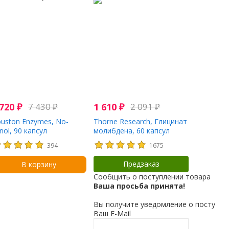
 720
₽
7 430
₽
1 610
₽
2 091
₽
uston Enzymes, No-
Thorne Research, Глицинат
nol, 90 капсул
молибдена, 60 капсул
394
1675
Предзаказ
В корзину
Сообщить о поступлении товара
Ваша просьба принята!
Вы получите уведомление о поступле
Ваш E-Mail