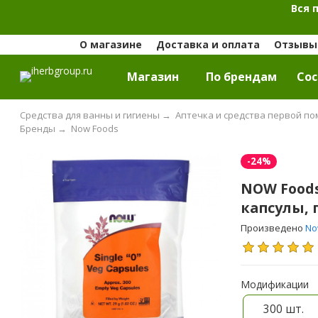
Вся 
О магазине
Доставка и оплата
Отзывы 
Магазин
По брендам
Cос
Средства для ванны и гигиены
→
Аптечка и средства первой п
Бренды
→
Now Foods
-24%
NOW Foods
капсулы, 
Произведено
No
Модификации
300 шт.