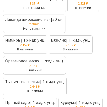
1 651
₽
2 323
₽
Нет в наличии
В наличии
Лаванда широколистная|30 мл.
2 489
₽
Нет в наличии
Имбирь| 1 жидк. унц.
Базилик| 1 жидк. унц.
2 157
₽
2 157
₽
В наличии
В наличии
Орегановое масло| 1 жидк. унц.
2 323
₽
В наличии
Тыквенная специя| 1 жидк. унц.
2 643
₽
В наличии
Пряный сидр| 1 жидк. унц.
Куркума| 1 жидк. унц.