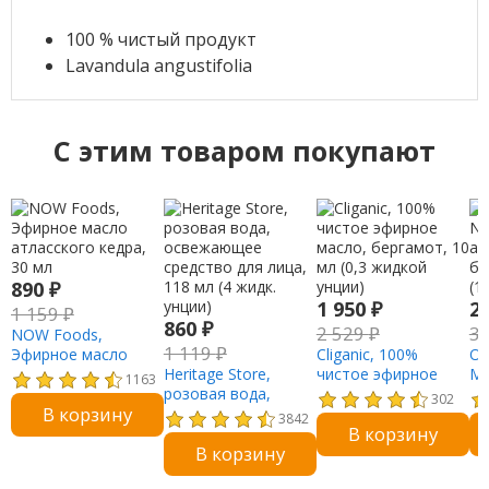
100 % чистый продукт
Lavandula angustifolia
C этим товаром покупают
890
₽
1 950
₽
2
1 159
₽
860
₽
2 529
₽
3
NOW Foods,
1 119
₽
Эфирное масло
Cliganic, 100%
Ok
атласского кедра,
Heritage Store,
чистое эфирное
Ма
1163
30 мл
розовая вода,
масло, бергамот, 10
аф
302
В корзину
освежающее
мл (0,3 жидкой
бе
3842
В корзину
средство для лица,
унции)
(1
В корзину
118 мл (4 жидк.
унции)