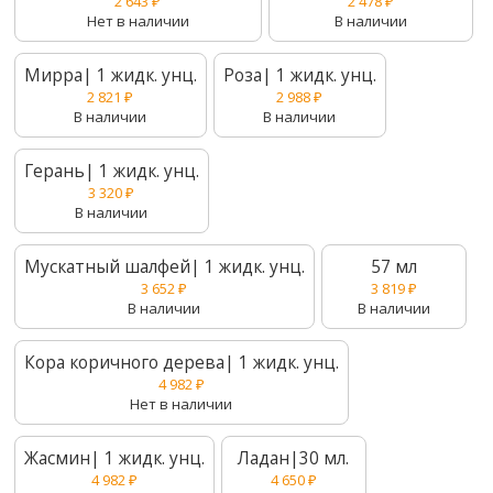
2 643
₽
2 478
₽
Нет в наличии
В наличии
Мирра| 1 жидк. унц.
Роза| 1 жидк. унц.
2 821
₽
2 988
₽
В наличии
В наличии
Герань| 1 жидк. унц.
3 320
₽
В наличии
Мускатный шалфей| 1 жидк. унц.
57 мл
3 652
₽
3 819
₽
В наличии
В наличии
Кора коричного дерева| 1 жидк. унц.
4 982
₽
Нет в наличии
Жасмин| 1 жидк. унц.
Ладан|30 мл.
4 982
₽
4 650
₽