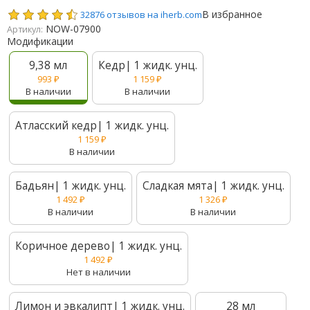
В избранное
32876 отзывов на iherb.com
NOW-07900
Артикул:
Модификации
9,38 мл
Кедр| 1 жидк. унц.
993
₽
1 159
₽
В наличии
В наличии
Атласский кедр| 1 жидк. унц.
1 159
₽
В наличии
Бадьян| 1 жидк. унц.
Сладкая мята| 1 жидк. унц.
1 492
₽
1 326
₽
В наличии
В наличии
Коричное дерево| 1 жидк. унц.
1 492
₽
Нет в наличии
Лимон и эвкалипт| 1 жидк. унц.
28 мл