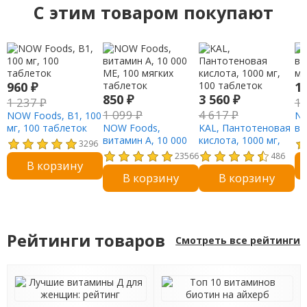
C этим товаром покупают
960
₽
1
850
₽
3 560
₽
1 237
₽
1
1 099
₽
4 617
₽
NOW Foods, B1, 100
NO
мг, 100 таблеток
NOW Foods,
KAL, Пантотеновая
ви
витамин A, 10 000
кислота, 1000 мг,
мк
3296
МЕ, 100 мягких
100 таблеток
23566
486
В корзину
таблеток
В корзину
В корзину
Рейтинги товаров
Смотреть все рейтинги