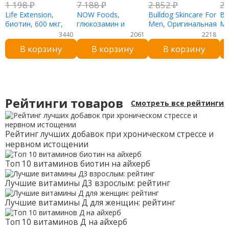
1 198
₽
7 188
₽
2 852
₽
2
Life Extension,
NOW Foods,
Bulldog Skincare For
Bu
биотин, 600 мкг,
глюкозамин и
Men, Оригинальная
Me
100 капсул
хондроитин, с
бамбуковая бритва,
см
3440
2061
2218
повышенной силой
2 картриджа с 5
со
В корзину
В корзину
В корзину
действия, 120
лезвиями
ле
таблеток
ка
ле
Рейтинги товаров
Смотреть все рейтинги
Рейтинг лучших добавок при хроническом стрессе и
нервном истощении
Топ 10 витаминов биотин на айхерб
Лучшие витамины Д3 взрослым: рейтинг
Лучшие витамины Д для женщин: рейтинг
Топ 10 витаминов Д на айхерб