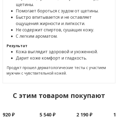
щетины.
Помогает бороться с зудом от щетины.
Быстро впитывается и не оставляет
ощущения жирности и липкости.
Не содержит спиртов, сушащих кожу.
С легким ароматом.
Результат
Кожа выглядит здоровой и ухоженной.
Дарит коже комфорт и гладкость.
Продукт прошел дерматологические тесты с участием
мужчин с чувствительной кожей.
C этим товаром покупают
920
₽
5 540
₽
2 190
₽
1