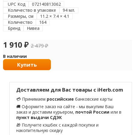
UPC Код
072140813062
Количество в упаковке
94 мл.
Размеры, см
11.2 × 7.4 × 4.1
Количество
164
Бренд
Нивеа
1 910
₽
2 479
₽
В наличии
Купить
Доставляем для Вас товары с iHerb.com
💳 Принимаем
российские
банковские карты
🚚 Оформите заказ на сайте - мы выкупим Ваш
заказ и доставим курьером,
почтой России
или в
пункт выдачи СДЭК
🎁 Получите кэшбек с каждой покупки и
накопительную скидку