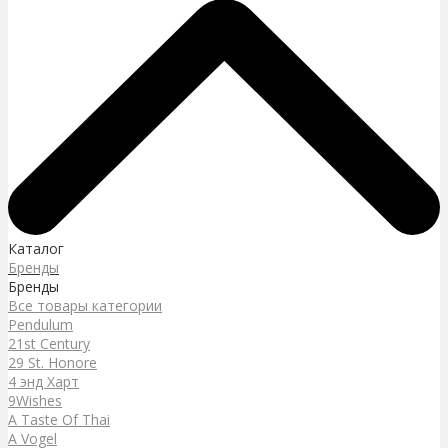
Каталог
Бренды
Бренды
Все товары категории
Pendulum
21st Century
29 St. Honore
4 энд Харт
9Wishes
A Taste Of Thai
A Vogel