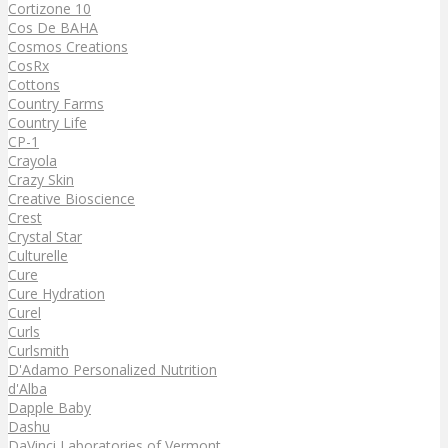
Cortizone 10
Cos De BAHA
Cosmos Creations
CosRx
Cottons
Country Farms
Country Life
CP-1
Crayola
Crazy Skin
Creative Bioscience
Crest
Crystal Star
Culturelle
Cure
Cure Hydration
Curel
Curls
Curlsmith
D'Adamo Personalized Nutrition
d'Alba
Dapple Baby
Dashu
DaVinci Laboratories of Vermont