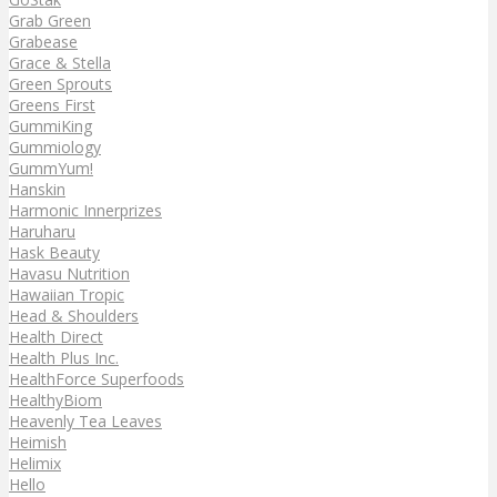
Grab Green
Grabease
Grace & Stella
Green Sprouts
Greens First
GummiKing
Gummiology
GummYum!
Hanskin
Harmonic Innerprizes
Haruharu
Hask Beauty
Havasu Nutrition
Hawaiian Tropic
Head & Shoulders
Health Direct
Health Plus Inc.
HealthForce Superfoods
HealthyBiom
Heavenly Tea Leaves
Heimish
Helimix
Hello