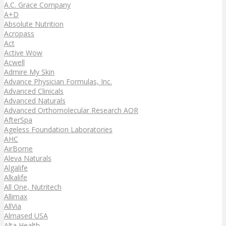
A.C. Grace Company
A+D
Absolute Nutrition
Acropass
Act
Active Wow
Acwell
Admire My Skin
Advance Physician Formulas, Inc.
Advanced Clinicals
Advanced Naturals
Advanced Orthomolecular Research AOR
AfterSpa
Ageless Foundation Laboratories
AHC
AirBorne
Aleva Naturals
Algalife
Alkalife
All One, Nutritech
Allimax
AllVia
Almased USA
Alta Health