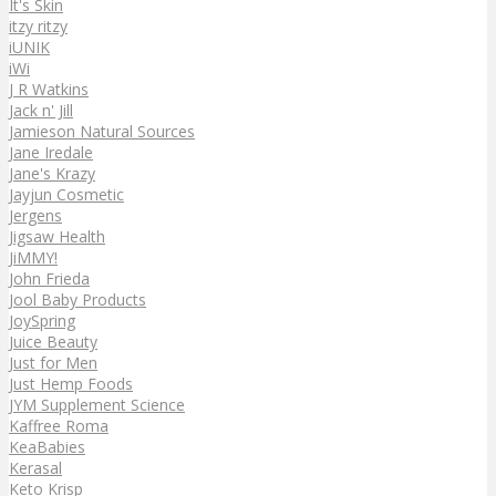
It's Skin
itzy ritzy
iUNIK
iWi
J R Watkins
Jack n' Jill
Jamieson Natural Sources
Jane Iredale
Jane's Krazy
Jayjun Cosmetic
Jergens
Jigsaw Health
JiMMY!
John Frieda
Jool Baby Products
JoySpring
Juice Beauty
Just for Men
Just Hemp Foods
JYM Supplement Science
Kaffree Roma
KeaBabies
Kerasal
Keto Krisp