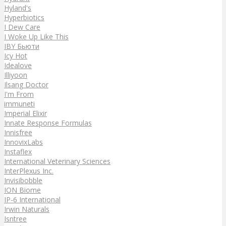
Hyland's
Hyperbiotics
I Dew Care
I Woke Up Like This
IBY Бьюти
Icy Hot
Idealove
Illiyoon
Ilsang Doctor
I'm From
immuneti
Imperial Elixir
Innate Response Formulas
Innisfree
InnovixLabs
Instaflex
International Veterinary Sciences
InterPlexus Inc.
Invisibobble
ION Biome
IP-6 International
Irwin Naturals
Isntree