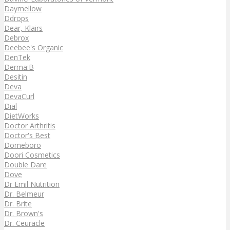
Daymellow
Ddrops
Dear, Klairs
Debrox
Deebee's Organic
DenTek
Derma:B
Desitin
Deva
DevaCurl
Dial
DietWorks
Doctor Arthritis
Doctor's Best
Domeboro
Doori Cosmetics
Double Dare
Dove
Dr Emil Nutrition
Dr. Belmeur
Dr. Brite
Dr. Brown's
Dr. Ceuracle