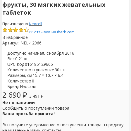
фрукты, 30 мягких жевательных
таблеток
Произведено
Neocell
66 отзывов на iherb.com
В избранное
Артикул:
NEL-12966
Доступно начиная, с
ноября 2016
Вес
0.21 кг
UPC Код
016185129665
Количество в упаковке
30 шт.
Размеры, см
15.7 × 10.7 × 6.4
Количество
0
Бренд
Нэосэлл
2 690
₽
3 491
₽
Нет в наличии
Сообщить о поступлении товара
Ваша просьба принята!
Вы получите уведомление о поступлении товара в продажу
на указанные Вами контакты