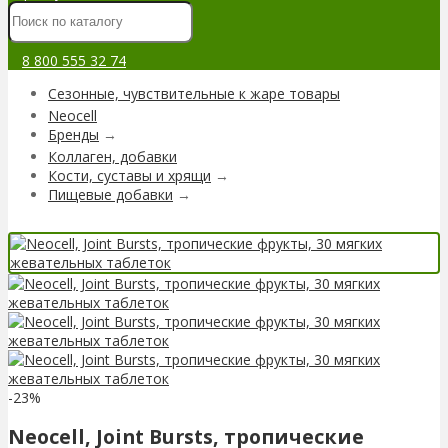
8 800 555 32 74
Сезонные, чувствительные к жаре товары
Neocell
Бренды
→
Коллаген, добавки
Кости, суставы и хрящи
→
Пищевые добавки
→
-23%
Neocell, Joint Bursts, тропические