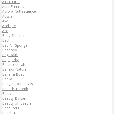
ATTITUDE
Aunt Fannie's
Aurora Nutrascience
Aussie
Axe
Azelique
Azo
Baby Shusher
Bach
Bad Air Sponge
Baebody
Bag Balm
Baja Jerky
Balanceuticals
Bambo Nature
Banana Boat
Banila
Banyan Botanicals
Bausch + Lomb
Bbluv
Beauty By Earth
Beauty of Joseon
Beco Pets
Beech-Nut