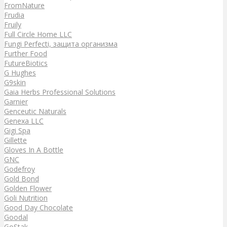
FromNature
Frudia
Fruily
Full Circle Home LLC
Fungi Perfecti, защита организма
Further Food
FutureBiotics
G Hughes
G9skin
Gaia Herbs Professional Solutions
Garnier
Genceutic Naturals
Genexa LLC
Gigi Spa
Gillette
Gloves In A Bottle
GNC
Godefroy
Gold Bond
Golden Flower
Goli Nutrition
Good Day Chocolate
Goodal
GoStak