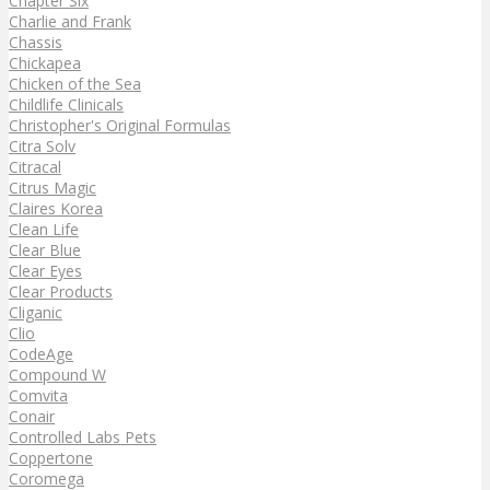
Chapter Six
Charlie and Frank
Chassis
Chickapea
Chicken of the Sea
Childlife Clinicals
Christopher's Original Formulas
Citra Solv
Citracal
Citrus Magic
Claires Korea
Clean Life
Clear Blue
Clear Eyes
Clear Products
Cliganic
Clio
CodeAge
Compound W
Comvita
Conair
Controlled Labs Pets
Coppertone
Coromega