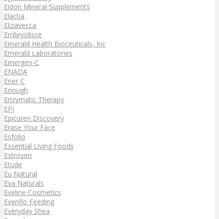
Eidon Mineral Supplements
Elactia
Elizavecca
Embryolisse
Emerald Health Bioceuticals, Inc
Emerald Laboratories
Emergen-C
ENADA
Ener-C
Enough
Enzymatic Therapy
EPI
Epicuren Discovery
Erase Your Face
Esfolio
Essential Living Foods
Estroven
Etude
Eu Natural
Eva Naturals
Eveline Cosmetics
Evenflo Feeding
Everyday Shea