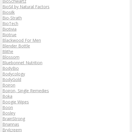
BioSchwartz
BioSil by Natural Factors
Biosilk
Bio-Strath
BioTech
Biotivia
Biotrue
Blackwood For Men
Blender Bottle
Blithe
Blossom
Bluebonnet Nutrition
BodyBio
Bodycology
BodyGold
Boiron
Boiron, Single Remedies
Boka
Boogie Wipes
Boon
Bosley
BrainStrong
Briannas
Brylcreem