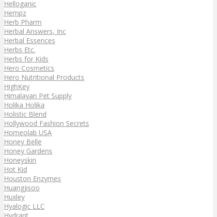
Helloganic
Hempz
Herb Pharm
Herbal Answers, Inc
Herbal Essences
Herbs Etc.
Herbs for Kids
Hero Cosmetics
Hero Nutritional Products
HighKey
Himalayan Pet Supply
Holika Holika
Holistic Blend
Hollywood Fashion Secrets
Homeolab USA
Honey Belle
Honey Gardens
Honeyskin
Hot Kid
Houston Enzymes
Huangjisoo
Huxley
Hyalogic LLC
Hydrant