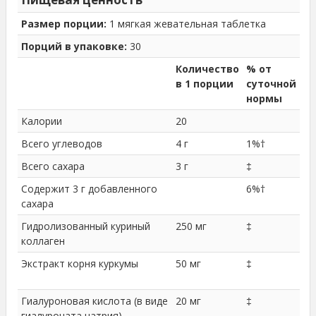
Размер порции:
1 мягкая жевательная таблетка
Порций в упаковке:
30
Количество
% от
в 1 порции
суточной
нормы
Калории
20
Всего углеводов
4 г
1%†
Всего сахара
3 г
‡
Содержит 3 г добавленного
6%†
сахара
Гидролизованный куриный
250 мг
‡
коллаген
Экстракт корня куркумы
50 мг
‡
Гиалуроновая кислота (в виде
20 мг
‡
гиалуроната натрия)