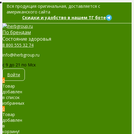
Вся продукция оригинальная, доставляется с
американского сайта
Скидки и удобство в нашем ТГ боте
По брендам
Cостояние здоровья
8 800 555 32 74
info@iherbgroup.ru
c 9 до 21 по Мск
Войти
0
Товар
добавлен
в список
избранных
0
Товар
добавлен
в
корзину!