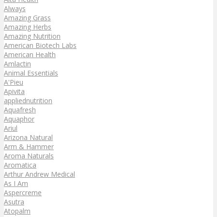
Always
Amazing Grass
Amazing Herbs
Amazing Nutrition
American Biotech Labs
American Health
Amlactin
Animal Essentials
A'Pieu
Apivita
appliednutrition
Aquafresh
Aquaphor
Ariul
Arizona Natural
Arm & Hammer
Aroma Naturals
Aromatica
Arthur Andrew Medical
As I Am
Aspercreme
Asutra
Atopalm