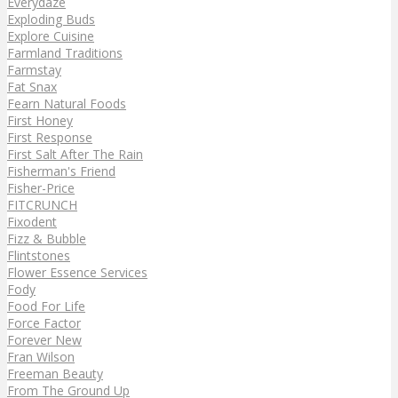
Everydaze
Exploding Buds
Explore Cuisine
Farmland Traditions
Farmstay
Fat Snax
Fearn Natural Foods
First Honey
First Response
First Salt After The Rain
Fisherman's Friend
Fisher-Price
FITCRUNCH
Fixodent
Fizz & Bubble
Flintstones
Flower Essence Services
Fody
Food For Life
Force Factor
Forever New
Fran Wilson
Freeman Beauty
From The Ground Up