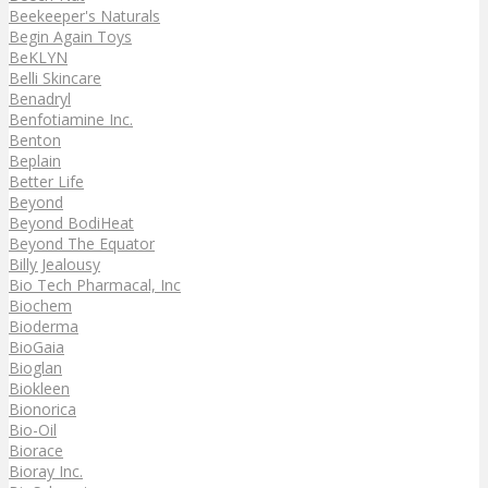
Beekeeper's Naturals
Begin Again Toys
BeKLYN
Belli Skincare
Benadryl
Benfotiamine Inc.
Benton
Beplain
Better Life
Beyond
Beyond BodiHeat
Beyond The Equator
Billy Jealousy
Bio Tech Pharmacal, Inc
Biochem
Bioderma
BioGaia
Bioglan
Biokleen
Bionorica
Bio-Oil
Biorace
Bioray Inc.