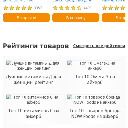
таблеток
ухода за
таблеток
3357
4493
ногтями,чайное
дерево, 15 мл (0,5 жидк.
В корзину
В корзину
В кор
унции)
Рейтинги товаров
Смотреть все рейтинги
Лучшие витамины Д для
Топ 10 Омега-3 на
женщин: рейтинг
айхерб
Топ 10 витаминов С на
Топ 10 товаров бренда
айхерб
NOW Foods на айхерб