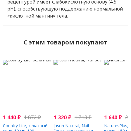
рецептурой имеет слабокислотную основу (4,5
pH), способствующую поддержанию нормальной
«кислотной мантии» тела.
C этим товаром покупают
1 440
₽
1 872
₽
1 320
₽
1 713
₽
1 640
₽
2 
Country Life, хелатный
Jason Natural, Nail
NaturesPlus,
цинк, 50 мг, 100
Saver, средство для
калия, 150 мк