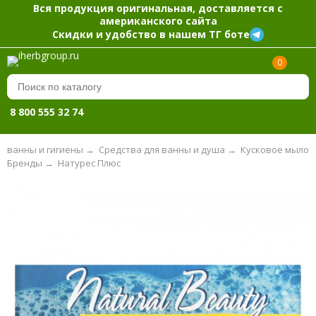
Вся продукция оригинальная, доставляется с
американского сайта
Скидки и удобство в нашем ТГ боте
0
8 800 555 32 74
я ванны и гигиены
→
Средства для ванны и душа
→
Кусковое мыло
Бренды
→
Натурес Плюс