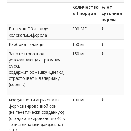
Количество
% от
в 1 порции
суточной
нормы
Витамин D3 (в виде
800 МЕ
†
холекальциферола)
Карбонат кальция
150 мг
†
Запатентованная
150 мг
†
успокаивающая травяная
смесь
содержит ромашку (цветки),
страстоцвет и валериану
(корень)
Изофлавоны агрикона из
100 мг
†
ферментированной сои
(не генетически созданную)
(стандартизировано до 40 мг
генистеина или даидзеина)
1,3:1