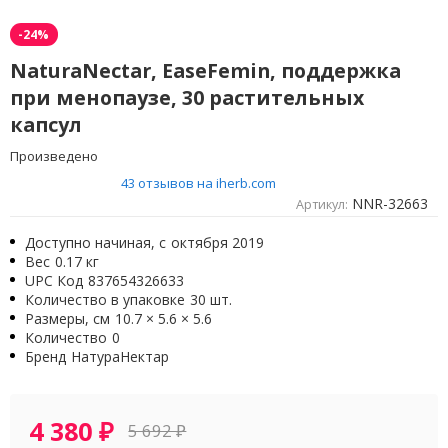
-24%
NaturaNectar, EaseFemin, поддержка
при менопаузе, 30 растительных
капсул
Произведено
43 отзывов на iherb.com
NNR-32663
Артикул:
Доступно начиная, с
октября 2019
Вес
0.17 кг
UPC Код
837654326633
Количество в упаковке
30 шт.
Размеры, см
10.7 × 5.6 × 5.6
Количество
0
Бренд
НатураНектар
4 380
₽
5 692
₽