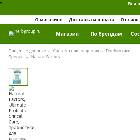
Вся 
О магазине
Доставка и оплата
Отзывы 
Магазин
По брендам
Cос
Пищевые добавки
→
Система пищеварения
→
Пробиотики
Бренды
→
Natural Factors