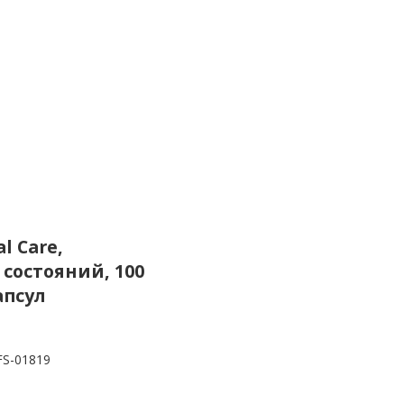
al Care,
состояний, 100
апсул
FS-01819