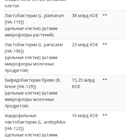
клеток
Лактобактерии (L. plantarum
38 млрд КОЕ
**
[HA-119])
(цельные клетки) (штамм
микрофлоры растений)
Лактобактерии (L. paracasei
23 млрд КОЕ
**
[HA-196])
(цельные клетки) (штамм
микрофлоры молочных
продуктов)
Бифидобактерии бреве (B.
15,25 млрд
**
breve [HA-129])
КОЕ
(цельные клетки) (штамм
микрофлоры молочных
продуктов)
Ацидофильные
10 млрд КОЕ
**
лактобактерии (L. acidophilus
[HA-122])
(цельные клетки) (штамм