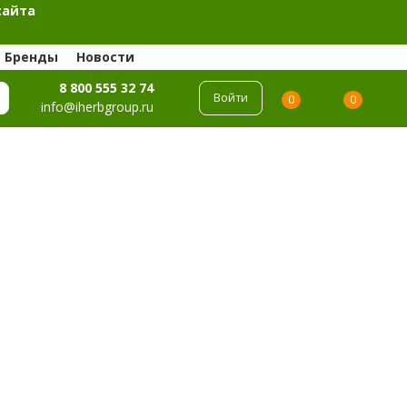
сайта
Бренды
Новости
8 800 555 32 74
Войти
0
0
info@iherbgroup.ru