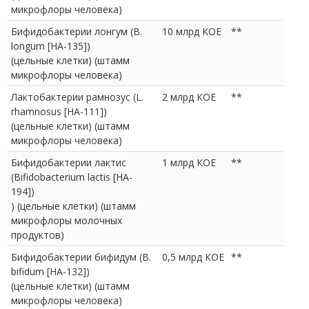
микрофлоры человека)
Бифидобактерии лонгум (B.
10 млрд КОЕ
**
longum [HA-135])
(цельные клетки) (штамм
микрофлоры человека)
Лактобактерии рамнозус (L.
2 млрд КОЕ
**
rhamnosus [HA-111])
(цельные клетки) (штамм
микрофлоры человека)
Бифидобактерии лактис
1 млрд КОЕ
**
(Bifidobacterium lactis [HA-
194])
) (цельные клетки) (штамм
микрофлоры молочных
продуктов)
Бифидобактерии бифидум (B.
0,5 млрд КОЕ
**
bifidum [HA-132])
(цельные клетки) (штамм
микрофлоры человека)