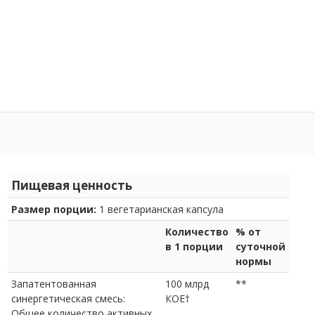
Пищевая ценность
Размер порции:
1 вегетарианская капсула
Количество
% от
в 1 порции
суточной
нормы
Запатентованная
100 млрд
**
синергетическая смесь:
КОЕ†
Общее количество активных