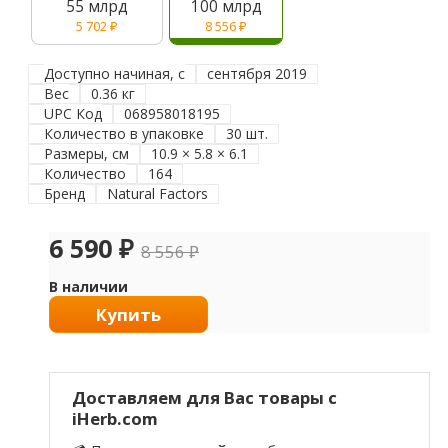
55 млрд
100 млрд
5 702
₽
8 556
₽
Доступно начиная, с
сентября 2019
Вес
0.36 кг
UPC Код
068958018195
Количество в упаковке
30 шт.
Размеры, см
10.9 × 5.8 × 6.1
Количество
164
Бренд
Natural Factors
6 590
₽
8 556
₽
В наличии
Купить
Доставляем для Вас товары с
iHerb.com