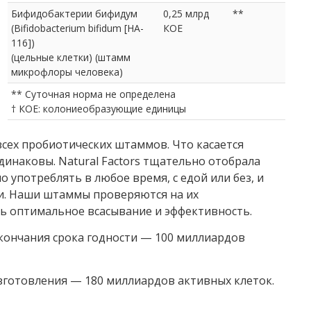
Бифидобактерии бифидум
0,25 млрд
**
(Bifidobacterium bifidum [HA-
КОЕ
116])
(цельные клетки) (штамм
микрофлоры человека)
** Суточная норма не определена
† КОЕ: колониеобразующие единицы
сех пробиотических штаммов. Что касается
динаковы. Natural Factors тщательно отобрала
 употреблять в любое время, с едой или без, и
и. Наши штаммы проверяются на их
ть оптимальное всасывание и эффективность.
окончания срока годности — 100 миллиардов
зготовления — 180 миллиардов активных клеток.