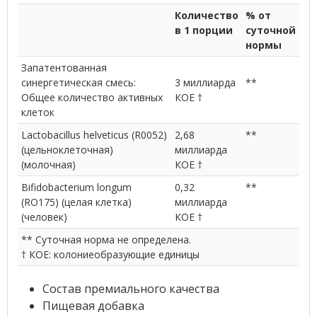
Количество
% от
в 1 порции
суточной
нормы
Запатентованная
синергетическая смесь:
3 миллиарда
**
Общее количество активных
КОЕ †
клеток
Lactobacillus helveticus (R0052)
2,68
**
(цельноклеточная)
миллиарда
(молочная)
КОЕ †
Bifidobacterium longum
0,32
**
(RO175) (целая клетка)
миллиарда
(человек)
КОЕ †
** Суточная норма не определена.
† КОЕ: колониеобразующие единицы
Состав премиального качества
Пищевая добавка