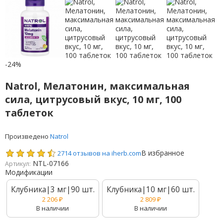
-24%
Natrol, Мелатонин, максимальная
сила, цитрусовый вкус, 10 мг, 100
таблеток
Произведено
Natrol
В избранное
2714 отзывов на iherb.com
NTL-07166
Артикул:
Модификации
Клубника|3 мг|90 шт.
Клубника|10 мг|60 шт.
2 206
₽
2 809
₽
В наличии
В наличии