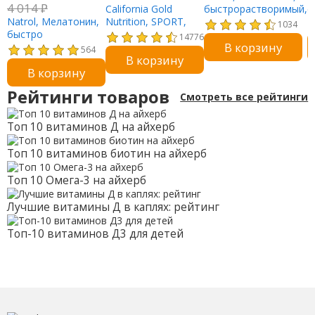
4 014
₽
California Gold
быстрорастворимый,
с
Natrol, Мелатонин,
Nutrition, SPORT,
максимальный
1
1034
быстро
изолят
эффект, клубника, 10
ж
14776
В корзину
растворяющийся,
сывороточного
мг, 60 таблеток
к
564
В корзину
максимальная
протеина, 454 г (1
В корзину
эффективность,
фунт, 16 унций)
клубника, 10 мг, 100
Рейтинги товаров
Смотреть все рейтинги
таблеток
Топ 10 витаминов Д на айхерб
Топ 10 витаминов биотин на айхерб
Топ 10 Омега-3 на айхерб
Лучшие витамины Д в каплях: рейтинг
Топ-10 витаминов Д3 для детей