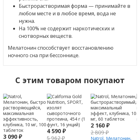
Быстрорастворимая форма — принимайте в
любом месте и в любое время, вода не
нужна.
На 100% не содержит наркотических и
снотворных веществ.
Мелатонин способствует восстановлению
ночного сна при бессоннице.
C этим товаром покупают
2 160
₽
2
4 590
₽
2 809
₽
3
3 090
₽
5 962
₽
Natrol, Мелатонин,
N