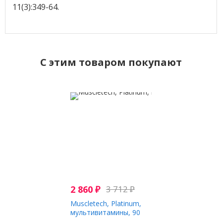
11(3):349-64.
C этим товаром покупают
2 860
₽
3 712
₽
Muscletech, Platinum,
мультивитамины, 90
таблеток