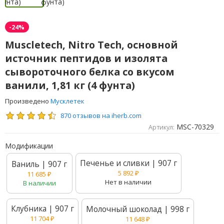
-24%
Muscletech, Nitro Tech, основной
источник пептидов и изолята
сывороточного белка со вкусом
ванили, 1,81 кг (4 фунта)
Произведено
Мусклетек
870 отзывов на iherb.com
MSC-70329
Артикул:
Модификации
Печенье и сливки | 907 г
Ваниль | 907 г
5 892
₽
11 685
₽
Нет в наличии
В наличии
Клубника | 907 г
Молочный шоколад | 998 г
11 704
₽
11 648
₽