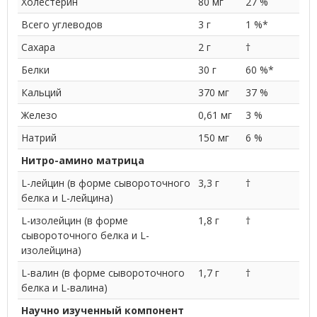
Холестерин
80 мг
27 %
Всего углеводов
3 г
1 %*
Сахара
2 г
†
Белки
30 г
60 %*
Кальций
370 мг
37 %
Железо
0,61 мг
3 %
Натрий
150 мг
6 %
Нитро-амино матрица
L-лейцин (в форме сывороточного
3,3 г
†
белка и L-лейцина)
L-изолейцин (в форме
1,8 г
†
сывороточного белка и L-
изолейцина)
L-валин (в форме сывороточного
1,7 г
†
белка и L-валина)
Научно изученный компонент