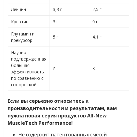
Лейцин
3,3 г
2,5 г
Креатин
3 г
0 г
Глутамин и
5 г
4,1 г
прекурсор
Научно
подтвержденная
большая
?
X
эффективность
по сравнению с
сывороткой
Если вы серьезно относитесь к
производительности и результатам, вам
нужна новая серия продуктов All-New
MuscleTech Performance!
Не содержит патентованных смесей