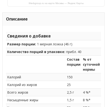
IHerbgroup.ru на карте Москвы — Яндекс Карты
Описание
Сведения о добавке
Размер порции:
1 мерная ложка (46 г)
Количество порций в упаковке:
прибл. 40
Состав
% от
порции
суточной
нормы
Калорий
150
Калорий из жиров
25
Всего жиров
2,5 г
4 %*
Насыщенные жиры
1,5 г
8 %*