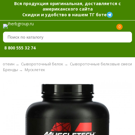
Вся продукция оригинальная, доставляется с
американского сайта
Скидки и удобство в нашем ТГ боте
0
8 800 555 32 74
ротеин
→
Сывороточный белок
→
Сывороточные белковые смеси
Бренды
→
Мусклетек