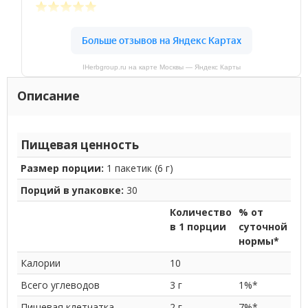
IHerbgroup.ru на карте Москвы — Яндекс Карты
Описание
Пищевая ценность
Размер порции:
1 пакетик (6 г)
Порций в упаковке:
30
Количество
% от
в 1 порции
суточной
нормы*
Калории
10
Всего углеводов
3 г
1%*
Пищевая клетчатка
2 г
7%*