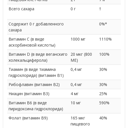
Всего сахара
0 г
†
Содержит 0 г добавленного
0%*
сахара
Витамин C (в виде
1000 мг
1110%
аскорбиновой кислоты)
Витамин D (в виде веганскиго
20 мкг (800
100%
холекальциферола)
МЕ)
Тиамин (в виде тиамина
0,4 мг
30%
гидрохлорида) (витамин B1)
Рибофлавин (витамин B2)
0,4 мг
30%
Ниацин (витамин B3)
4 мг
25%
Витамин В6 (в виде
10 мг
590%
пиридоксина гидрохлорида)
Фолат (витамин B9)
165 мкг
40%
пищевого