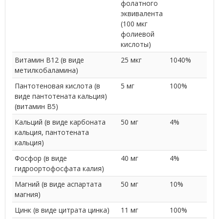
фолатного
эквивалента
(100 мкг
фолиевой
кислоты)
Витамин B12 (в виде
25 мкг
1040%
метилкобаламина)
Пантотеновая кислота (в
5 мг
100%
виде пантотената кальция)
(витамин B5)
Кальций (в виде карбоната
50 мг
4%
кальция, пантотената
кальция)
Фосфор (в виде
40 мг
4%
гидроортофосфата калия)
Магний (в виде аспартата
50 мг
10%
магния)
Цинк (в виде цитрата цинка)
11 мг
100%