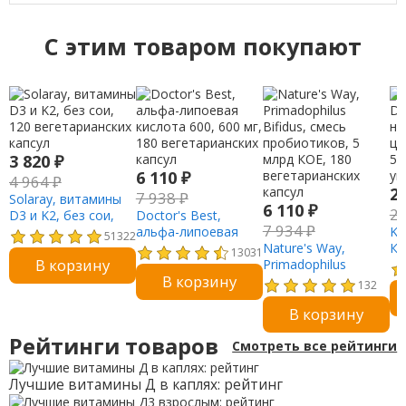
C этим товаром покупают
3 820
₽
6 110
₽
4 964
₽
2
7 938
₽
Solaray, витамины
6 110
₽
2
D3 и K2, без сои,
Doctor's Best,
7 934
₽
120 вегетарианских
альфа-липоевая
KA
51322
капсул
кислота 600, 600 мг,
Nature's Way,
К2
13031
В корзину
180 вегетарианских
Primadophilus
на
В корзину
капсул
Bifidus, смесь
ци
132
пробиотиков, 5
59
В корзину
млрд КОЕ, 180
ун
вегетарианских
Рейтинги товаров
Смотреть все рейтинги
капсул
Лучшие витамины Д в каплях: рейтинг