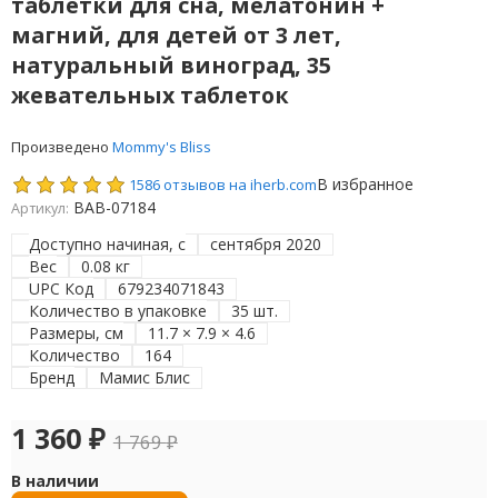
таблетки для сна, мелатонин +
магний, для детей от 3 лет,
натуральный виноград, 35
жевательных таблеток
Произведено
Mommy's Bliss
В избранное
1586 отзывов на iherb.com
BAB-07184
Артикул:
Доступно начиная, с
сентября 2020
Вес
0.08 кг
UPC Код
679234071843
Количество в упаковке
35 шт.
Размеры, см
11.7 × 7.9 × 4.6
Количество
164
Бренд
Мамис Блис
1 360
₽
1 769
₽
В наличии