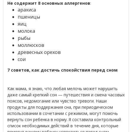
Не содержит 8 основных аллергенов
:
арахиса
пшеницы
яиц
молока
рыбы
моллюсков
древесных орехов
сои
7 советов, как достичь спокойствия перед сном
Как мама, я знаю, что любая мелочь может нарушить
даже самый крепкий сон — путешествия и смена часовых
поясов, недомогание или чувство тревоги. Наши
продукты для поддержания сна, при периодическом
использовании в сочетании с режимом, могут помочь
вернуть сон ребенка в норму. Я составила контрольный
список необходимых действий в течение дня, которые
помогут вашему ребенку успокоиться перед сном.