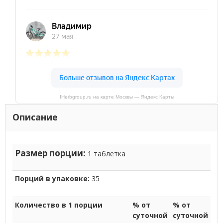
IHerbgroup.ru на карте Москвы — Яндекс Карты
Описание
Размер порции:
1 таблетка
Порций в упаковке:
35
Количество в 1 порции
% от
% от
суточной
суточной