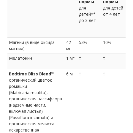
нормы
нормы
для
для детей
детей**
от 4 лет
до 3 лет
Магний (в виде оксида
42
53%
10%
магния)
мг
Мелатонин
1 мг
†
†
Bedtime Bliss Blend
™
6 мг
†
†
органический цветок
ромашки
(Matricaria recutita),
органическая пассифлора
(надземные части,
включая листья)
(Passiflora incarnata) и
органическая мелисса
лекарственная