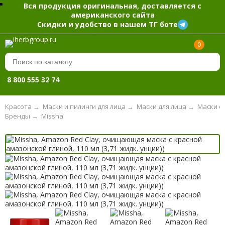
Вся продукция оригинальная, доставляется с
американского сайта
Скидки и удобство в нашем ТГ боте
0
8 800 555 32 74
Красота
→
Маски и пилинги для лица
→
Маски для лица
→
Маски с 
Бренды
→
Missha