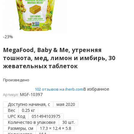
-23%
MegaFood, Baby & Me, утренняя
тошнота, мед, лимон и имбирь, 30
жевательных таблеток
Произведено
В избранное
102 отзывов на iherb.com
MGF-10397
Артикул:
Доступно начиная, с
мая 2020
Вес
0.25 кг
UPC Код
051494103975
Количество в упаковке
30 шт.
Размеры, см
17.3 × 12.4 × 5.8