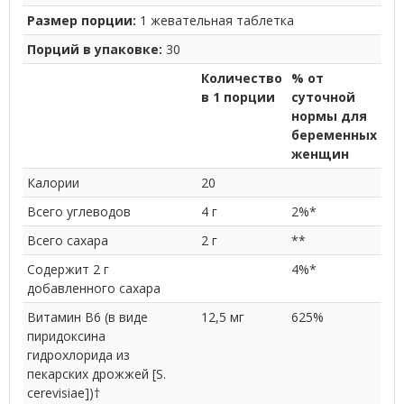
Размер порции:
1 жевательная таблетка
Порций в упаковке:
30
Количество
% от
в 1 порции
суточной
нормы для
беременных
женщин
Калории
20
Всего углеводов
4 г
2%*
Всего сахара
2 г
**
Содержит 2 г
4%*
добавленного сахара
Витамин B6 (в виде
12,5 мг
625%
пиридоксина
гидрохлорида из
пекарских дрожжей [S.
cerevisiae])†