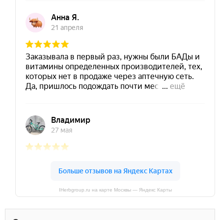
IHerbgroup.ru на карте Москвы — Яндекс Карты