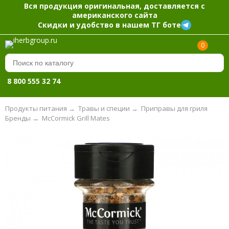
Вся продукция оригинальная, доставляется с
американского сайта
Скидки и удобство в нашем ТГ боте
0
8 800 555 32 74
Продукты питания
→
Травы и специи
→
Приправы для гриля
Бренды
→
McCormick Grill Mates