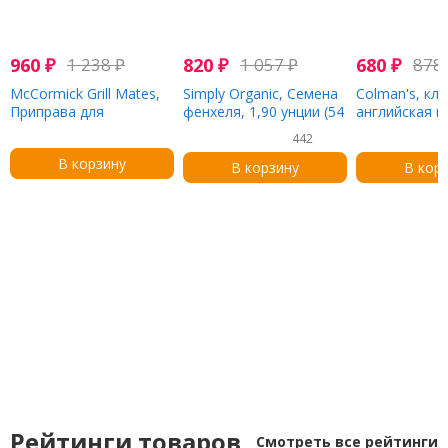
960
₽
1 238
₽
820
₽
1 057
₽
680
₽
878
McCormick Grill Mates,
Simply Organic, Семена
Colman's, кл
Приправа для
фенхеля, 1,90 унции (54
английская г
гамбургеров, 77 г (2,75
г)
150 г (5,3 унц
442
унции)
В корзину
В корзину
В кор
Рейтинги товаров
Смотреть все рейтинги