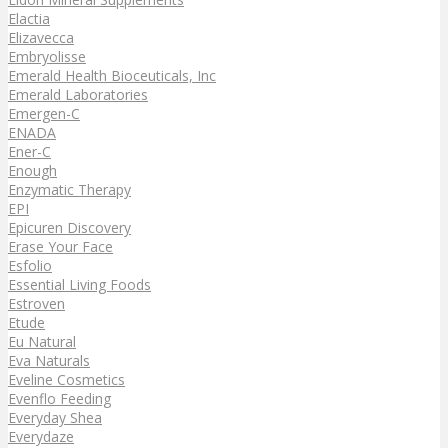
Elactia
Elizavecca
Embryolisse
Emerald Health Bioceuticals, Inc
Emerald Laboratories
Emergen-C
ENADA
Ener-C
Enough
Enzymatic Therapy
EPI
Epicuren Discovery
Erase Your Face
Esfolio
Essential Living Foods
Estroven
Etude
Eu Natural
Eva Naturals
Eveline Cosmetics
Evenflo Feeding
Everyday Shea
Everydaze