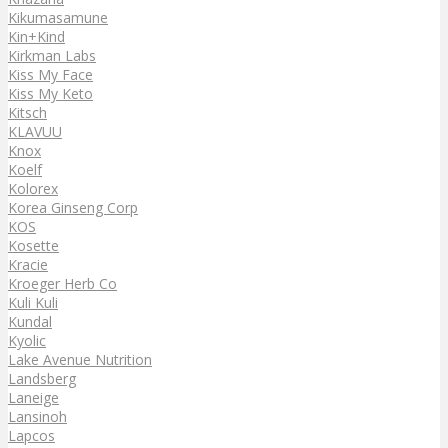
Kikumasamune
Kin+Kind
Kirkman Labs
Kiss My Face
Kiss My Keto
Kitsch
KLAVUU
Knox
Koelf
Kolorex
Korea Ginseng Corp
KOS
Kosette
Kracie
Kroeger Herb Co
Kuli Kuli
Kundal
Kyolic
Lake Avenue Nutrition
Landsberg
Laneige
Lansinoh
Lapcos