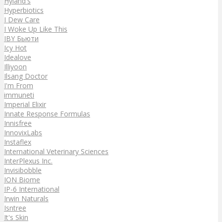
Hyland's
Hyperbiotics
I Dew Care
I Woke Up Like This
IBY Бьюти
Icy Hot
Idealove
Illiyoon
Ilsang Doctor
I'm From
immuneti
Imperial Elixir
Innate Response Formulas
Innisfree
InnovixLabs
Instaflex
International Veterinary Sciences
InterPlexus Inc.
Invisibobble
ION Biome
IP-6 International
Irwin Naturals
Isntree
It's Skin