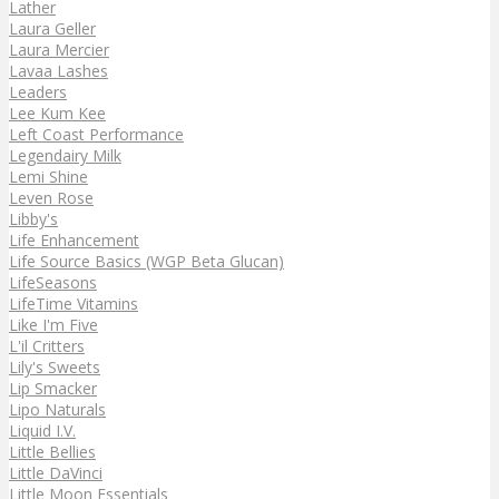
Lather
Laura Geller
Laura Mercier
Lavaa Lashes
Leaders
Lee Kum Kee
Left Coast Performance
Legendairy Milk
Lemi Shine
Leven Rose
Libby's
Life Enhancement
Life Source Basics (WGP Beta Glucan)
LifeSeasons
LifeTime Vitamins
Like I'm Five
L'il Critters
Lily's Sweets
Lip Smacker
Lipo Naturals
Liquid I.V.
Little Bellies
Little DaVinci
Little Moon Essentials