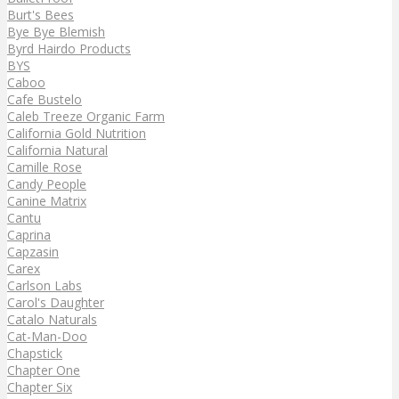
Burt's Bees
Bye Bye Blemish
Byrd Hairdo Products
BYS
Caboo
Cafe Bustelo
Caleb Treeze Organic Farm
California Gold Nutrition
California Natural
Camille Rose
Candy People
Canine Matrix
Cantu
Caprina
Capzasin
Carex
Carlson Labs
Carol's Daughter
Catalo Naturals
Cat-Man-Doo
Chapstick
Chapter One
Chapter Six