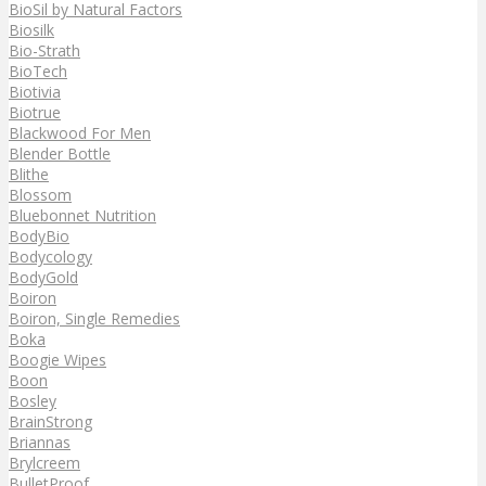
BioSil by Natural Factors
Biosilk
Bio-Strath
BioTech
Biotivia
Biotrue
Blackwood For Men
Blender Bottle
Blithe
Blossom
Bluebonnet Nutrition
BodyBio
Bodycology
BodyGold
Boiron
Boiron, Single Remedies
Boka
Boogie Wipes
Boon
Bosley
BrainStrong
Briannas
Brylcreem
BulletProof