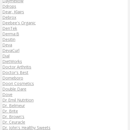
Daymellow
Ddrops
Dear, Klairs
Debrox
Deebee's Organic
DenTek
Derma:B
Desitin
Deva
DevaCurl
Dial
DietWorks
Doctor Arthritis
Doctor's Best
Domeboro
Doori Cosmetics
Double Dare
Dove
Dr Emil Nutrition
Dr. Belmeur
Dr. Brite
Dr. Brown's
Dr. Ceuracle
Dr. John's Healthy Sweets