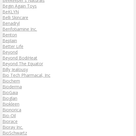
Beekeeper's Naturals
Begin Again Toys
BeKLYN
Belli Skincare
Benadryl
Benfotiamine Inc.
Benton
Beplain
Better Life
Beyond
Beyond BodiHeat
Beyond The Equator
Billy Jealousy
Bio Tech Pharmacal, Inc
Biochem
Bioderma
BioGaia
Bioglan
Biokleen
Bionorica
Bio-Oil
Biorace
Bioray Inc.
BioSchwartz