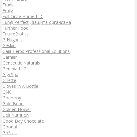
Frudia
Fruily
Full Circle Home LLC
Fungi Perfecti, защита организма
Further Food
FutureBiotics
G Hughes
G9skin
Gaia Herbs Professional Solutions
Garnier
Genceutic Naturals
Genexa LLC
Gigi Spa
Gillette
Gloves In A Bottle
GNC
Godefroy
Gold Bond
Golden Flower
Goli Nutrition
Good Day Chocolate
Goodal
GoStak