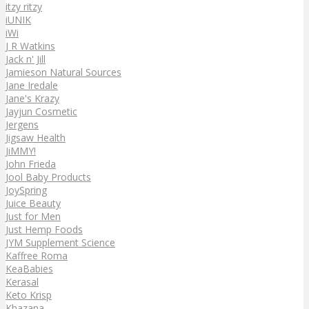
itzy ritzy
iUNIK
iWi
J R Watkins
Jack n' Jill
Jamieson Natural Sources
Jane Iredale
Jane's Krazy
Jayjun Cosmetic
Jergens
Jigsaw Health
JiMMY!
John Frieda
Jool Baby Products
JoySpring
Juice Beauty
Just for Men
Just Hemp Foods
JYM Supplement Science
Kaffree Roma
KeaBabies
Kerasal
Keto Krisp
Khazana