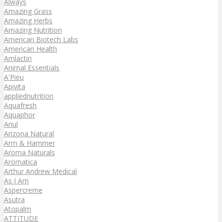
Always
Amazing Grass
Amazing Herbs
Amazing Nutrition
American Biotech Labs
American Health
Amlactin
Animal Essentials
A'Pieu
Apivita
appliednutrition
Aquafresh
Aquaphor
Ariul
Arizona Natural
Arm & Hammer
Aroma Naturals
Aromatica
Arthur Andrew Medical
As I Am
Aspercreme
Asutra
Atopalm
ATTITUDE