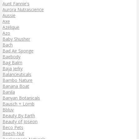
Aunt Fannie's
Aurora Nutrascience
Aussie
Axe
Azelique
Azo
Baby Shusher
Bach
Bad Air Sponge
Baebody
Bag Balm
Baja Jerky
Balanceuticals
Bambo Nature
Banana Boat
Banila
Banyan Botanicals
Bausch + Lomb
Bbluv
Beauty By Earth
Beauty of Joseon
Beco Pets
Beech-Nut