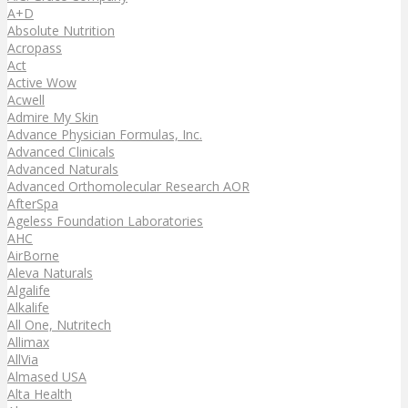
A+D
Absolute Nutrition
Acropass
Act
Active Wow
Acwell
Admire My Skin
Advance Physician Formulas, Inc.
Advanced Clinicals
Advanced Naturals
Advanced Orthomolecular Research AOR
AfterSpa
Ageless Foundation Laboratories
AHC
AirBorne
Aleva Naturals
Algalife
Alkalife
All One, Nutritech
Allimax
AllVia
Almased USA
Alta Health