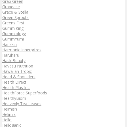
Grab Green
Grabease
Grace & Stella
Green Sprouts
Greens First
GummiKing
Gummiology
GummYum!
Hanskin
Harmonic Innerprizes
Haruharu
Hask Beauty
Havasu Nutrition
Hawaiian Tropic
Head & Shoulders
Health Direct
Health Plus Inc.
HealthForce Superfoods
HealthyBiom
Heavenly Tea Leaves
Heimish
Helimix
Hello
Helloganic