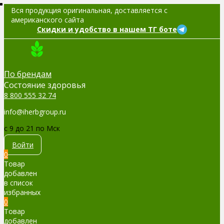
Вся продукция оригинальная, доставляется с
американского сайта
Скидки и удобство в нашем ТГ боте
По брендам
Cостояние здоровья
8 800 555 32 74
info@iherbgroup.ru
c 9 до 21 по Мск
Войти
0
Товар
добавлен
в список
избранных
0
Товар
добавлен