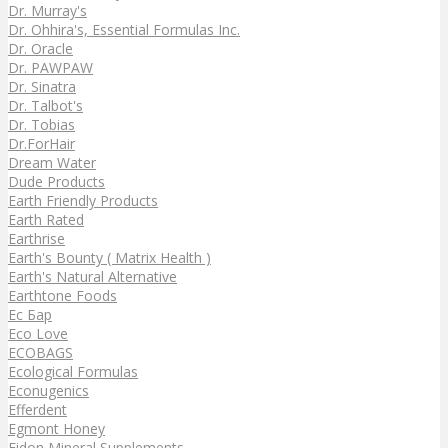
Dr. Murray's
Dr. Ohhira's, Essential Formulas Inc.
Dr. Oracle
Dr. PAWPAW
Dr. Sinatra
Dr. Talbot's
Dr. Tobias
Dr.ForHair
Dream Water
Dude Products
Earth Friendly Products
Earth Rated
Earthrise
Earth's Bounty ( Matrix Health )
Earth's Natural Alternative
Earthtone Foods
Ec Бар
Eco Love
ECOBAGS
Ecological Formulas
Econugenics
Efferdent
Egmont Honey
Eidon Mineral Supplements