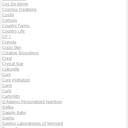
Cos De BAHA
Cosmos Creations
CosRx
Cottons
Country Farms
Country Life
CP-1
Crayola
Crazy Skin
Creative Bioscience
Crest
Crystal Star
Culturelle
Cure
Cure Hydration
Curel
Curls
Curlsmith
D'Adamo Personalized Nutrition
d'Alba
Dapple Baby
Dashu
DaVinci Laboratories of Vermont