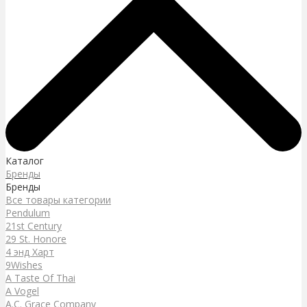
Каталог
Бренды
Бренды
Все товары категории
Pendulum
21st Century
29 St. Honore
4 энд Харт
9Wishes
A Taste Of Thai
A Vogel
A.C. Grace Company