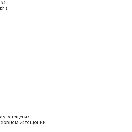
164
th's
 нервном истощении