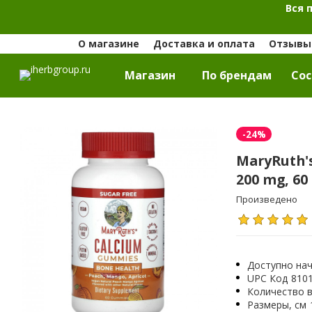
Вся 
О магазине
Доставка и оплата
Отзывы 
Магазин
По брендам
Cос
-24%
MaryRuth's
200 mg, 6
Произведено
Доступно нач
UPC Код
810
Количество в
Размеры, см