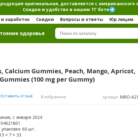
продукция оригинальная, доставляется с американского 
Скидки и удобство в нашем ТГ боте
и заработок
Скидки
Вопросы и ответы
Юр лицам
тояние здоровья
, Calcium Gummies, Peach, Mango, Apricot,
0 Gummies (100 mg per Gummy)
Оставить отзыв
MRO-62
В избранное
Артикул:
иная, с
января 2024
104621861
 упаковке
60 шт.
13 × 7 × 33