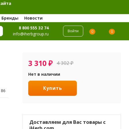
сайта
Бренды
Новости
8 800 555 32 74
Войти
0
0
info@iherbgroup.ru
3 310
₽
4 302
₽
Нет в наличии
Купить
186
Доставляем для Вас товары с
iHerb.com