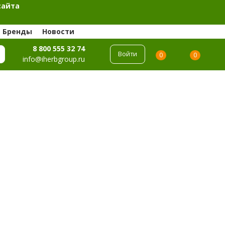
сайта
Бренды
Новости
8 800 555 32 74
Войти
0
0
info@iherbgroup.ru