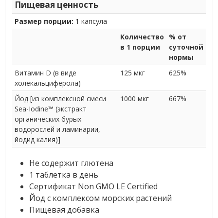
Пищевая ценность
Размер порции:
1 капсула
Количество
% от
в 1 порции
суточной
нормы
Витамин D (в виде
125 мкг
625%
холекальциферола)
Йод [из комплексной смеси
1000 мкг
667%
Sea-Iodine™ (экстракт
органических бурых
водорослей и ламинарии,
йодид калия)]
Не содержит глютена
1 таблетка в день
Сертификат Non GMO LE Certified
Йод с комплексом морских растений
Пищевая добавка