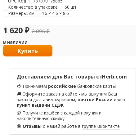
UPC Код
737870175865
Количество в упаковке
60 шт.
Размеры, см
4.6 × 4.6 × 8.6
1 620
₽
2 096
₽
В наличии
Купить
Доставляем для Вас товары с iHerb.com
💳 Принимаем
российские
банковские карты
🚚 Оформите заказ на сайте - мы выкупим Ваш
заказ и доставим курьером,
почтой России
или в
пункт выдачи СДЭК
🎁 Получите кэшбек с каждой покупки и
накопительную скидку
😀
Отзывы
о нашей работе в
группе Вконтакте