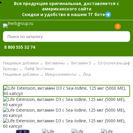
Вся продукция оригинальная, доставляется с
американского сайта
Скидки и удобство в нашем ТГ боте
0
8 800 555 32 74
Пищевые добавки
→
Витамины
→
Витамин D
→
D3 (холекальцифе
Бренды
→
Лайф Экстэншн
Пищевые добавки
→
Микроэлементы
→
Йод