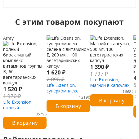
C этим товаром покупают
Array
1 390
₽
1 620
₽
1 797
₽
4
2 096
₽
Life Extension,
6
Life Extension,
Магний в капсулах,
1 520
₽
суперкомплекс
500 мг, 100
Ja
16684
1 970
₽
селена с витамином
вегетарианских
DI
12190
В корзину
Life Extension,
E, 200 мкг, 100
капсул
ул
В корзину
полный
вегетарианских
фо
биоактивный
капсул
де
35798
комплекс
ве
В корзину
витаминов группы
ка
B, 60
вегетарианских