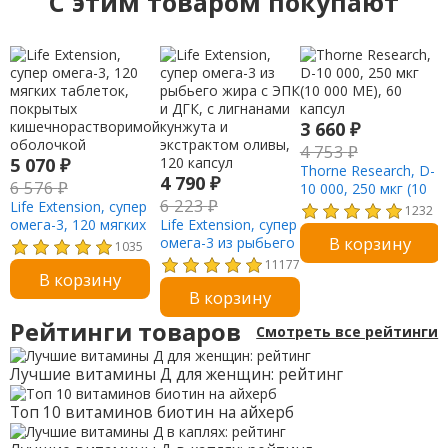
C этим товаром покупают
3 660
₽
4 753
₽
5 070
₽
Thorne Research, D-
4 790
₽
6 576
₽
10 000, 250 мкг (10
6 223
₽
Life Extension, супер
000 МЕ), 60 капсул
1232
омега-3, 120 мягких
Life Extension, супер
В корзину
таблеток, покрытых
омега-3 из рыбьего
1035
кишечнорастворимой
жира с ЭПК и ДГК, с
11177
В корзину
оболочкой
лигнанами кунжута
В корзину
и экстрактом
оливы, 120 капсул
Рейтинги товаров
Смотреть все рейтинги
Лучшие витамины Д для женщин: рейтинг
Топ 10 витаминов биотин на айхерб