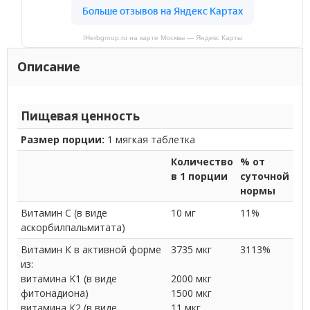
IHerbgroup.ru на карте Москвы — Яндекс Карты
Описание
Пищевая ценность
Размер порции:
1 мягкая таблетка
Количество
% от
в 1 порции
суточной
нормы
Витамин С (в виде
10 мг
11%
аскорбилпальмитата)
Витамин К в активной форме
3735 мкг
3113%
из:
витамина K1 (в виде
2000 мкг
фитонадиона)
1500 мкг
витамина К2 (в виде
11 мкг