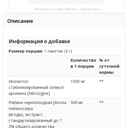
IHerbgroup.ru на карте Москвы — Яндекс Карты
Описание
Информация о добавке
Размер порции:
1 пакетик (3 г)
Количество
% от
в 1 порции
суточной
нормы
Инозитол-
1500 мг
**
стабилизированный силикат
аргинина [Nitrosigine]
Рябина черноплодная [Aronia
500 мг
**
melanocarpa
(ягоды), экстракт,
стандартизированный до ?
2% общего количества