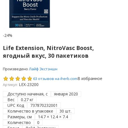
-24%
Life Extension, NitroVasc Boost,
ягодный вкус, 30 пакетиков
Произведено
Лайф Экстэншн
В избранное
63 отзывов на iherb.com
LEX-23200
Артикул:
Доступно начиная, с
января 2020
Вес
0.27 кг
UPC Код
737870232001
Количество в упаковке
30 шт.
Размеры, см
14.7 × 12.4 × 7.4
Количество
0