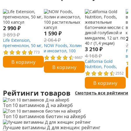
2 990
₽
1 590
₽
3 893
₽
2
2 064
₽
Life Extension,
2
прегненолон, 50 мг,
NOW Foods, Холин
3 210
₽
100 капсул
и инозитол, 100
Fu
773
4 168
₽
растительных
ви
6667
В корзину
капсул
California Gold
ви
В корзину
Nutrition, Foods,
ви
жевательные
ка
2552
батончики-мюсли с
В корзину
дикой голубикой и
миндалем, 12 шт. по
Рейтинги товаров
Смотреть все рейтинги
40 г (1,4 унции)
Топ 10 витаминов Д на айхерб
Топ 10 витаминов биотин на айхерб
Лучшие витамины Д для женщин: рейтинг