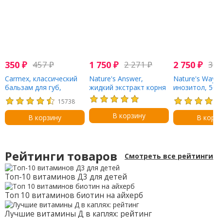
350
₽
457
₽
1 750
₽
2 271
₽
2 750
₽
3 
Carmex, классический
Nature's Answer,
Nature's Way,
бальзам для губ,
жидкий экстракт корня
инозитол, 50
лечебный, SPF 15, 4,25
солодки, без спирта,
капсул
15738
г (15 унций)
2000 мг, 30 мл (1 жидк.
унция)
В корзину
В корзину
В кор
Рейтинги товаров
Смотреть все рейтинги
Топ-10 витаминов Д3 для детей
Топ 10 витаминов биотин на айхерб
Лучшие витамины Д в каплях: рейтинг