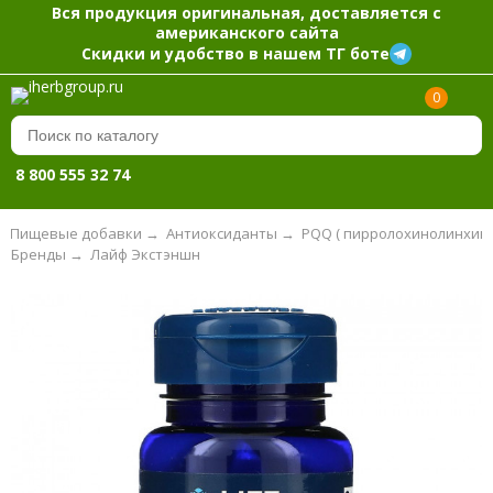
Вся продукция оригинальная, доставляется с
американского сайта
Скидки и удобство в нашем ТГ боте
0
8 800 555 32 74
Пищевые добавки
→
Антиоксиданты
→
PQQ ( пирролохинолинхин
Бренды
→
Лайф Экстэншн