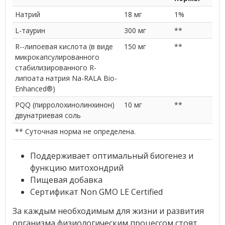
Натрий
18 мг
1%
L-таурин
300 мг
**
R--липоевая кислота (в виде
150 мг
**
микрокапсулированного
стабилизированного R-
липоата натрия Na-RALA Bio-
Enhanced®)
PQQ (пирролохинолинхинон)
10 мг
**
двунатриевая соль
** Суточная норма не определена.
Поддерживает оптимальный биогенез и
функцию митохондрий
Пищевая добавка
Сертификат Non GMO LE Certified
За каждым необходимым для жизни и развития
организма физиологическим процессом стоят