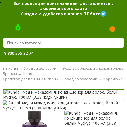
Вся продукция оригинальная, доставляется с
американского сайта
Скидки и удобство в нашем ТГ боте
0
8 800 555 32 74
и гигиены
→
Уход за волосами
→
Уход за волосами и кожей головы
Бренды
→
Kundal
Средства для ванны и гигиены
→
Уход за волосами
→
Корейские с