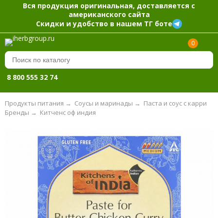
Вся продукция оригинальная, доставляется с
американского сайта
Скидки и удобство в нашем ТГ боте
0
8 800 555 32 74
Продукты питания
→
Соусы и маринады
→
Паста и соус с карри
Бренды
→
Китченс оф индия