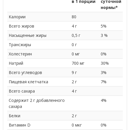
в 1 порции
суточной
нормы*
Калории
80
Всего жиров
4 г
5%
Насыщенные жиры
0,5 г
3 %
Трансжиры
0 г
Холестерин
0 мг
0%
Натрий
700 мг
30%
Всего углеводов
9 г
3%
Пищевая клетчатка
2 г
7%
Всего сахара
4 г
Содержит 2 г добавленного
4%
сахара
Белки
2 г
Витамин D
0 мкг
0%