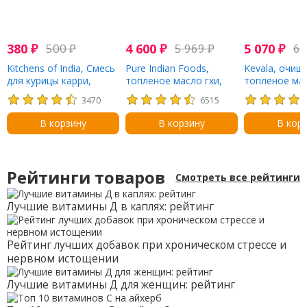
380
₽
500
₽
4 600
₽
5 969
₽
5 070
₽
6 
Kitchens of India, Смесь
Pure Indian Foods,
Kevala, очищ
для курицы карри,
топленое масло гхи,
топленое мас
концентрат для
100% органический
907 г (2 фунт
3470
6515
приготовления соуса,
продукт из молока
средняя, 3,5 унц. (100 г)
буйволиц,
В корзину
В корзину
В кор
вскормленных на
подножном корме, 425
г (15 унций)
Рейтинги товаров
Смотреть все рейтинги
Лучшие витамины Д в каплях: рейтинг
Рейтинг лучших добавок при хроническом стрессе и
нервном истощении
Лучшие витамины Д для женщин: рейтинг