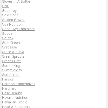
Gloves In A Bottle
GNC
Godefroy
Gold Bond
Golden Flower
Goli Nutrition
Good Day Chocolate
Goodal
GoStak
Grab Green
Grabease
Grace & Stella
Green Sprouts
Greens First
GummiKing
Gummiology
GummYum!
Hanskin
Harmonic Innerprizes
Haruharu
Hask Beauty
Havasu Nutrition
Hawaiian Tropic
Head & Shoulders