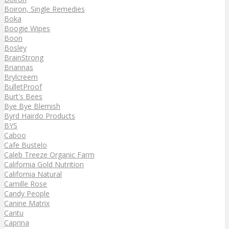
Boiron, Single Remedies
Boka
Boogie Wipes
Boon
Bosley
BrainStrong
Briannas
Brylcreem
BulletProof
Burt's Bees
Bye Bye Blemish
Byrd Hairdo Products
BYS
Caboo
Cafe Bustelo
Caleb Treeze Organic Farm
California Gold Nutrition
California Natural
Camille Rose
Candy People
Canine Matrix
Cantu
Caprina