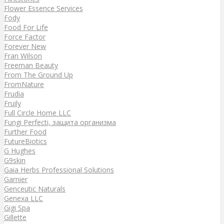
Flower Essence Services
Fody
Food For Life
Force Factor
Forever New
Fran Wilson
Freeman Beauty
From The Ground Up
FromNature
Frudia
Fruily
Full Circle Home LLC
Fungi Perfecti, защита организма
Further Food
FutureBiotics
G Hughes
G9skin
Gaia Herbs Professional Solutions
Garnier
Genceutic Naturals
Genexa LLC
Gigi Spa
Gillette