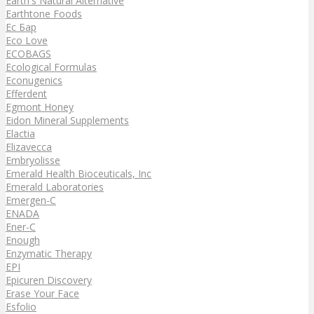
Earth's Natural Alternative
Earthtone Foods
Ec Бар
Eco Love
ECOBAGS
Ecological Formulas
Econugenics
Efferdent
Egmont Honey
Eidon Mineral Supplements
Elactia
Elizavecca
Embryolisse
Emerald Health Bioceuticals, Inc
Emerald Laboratories
Emergen-C
ENADA
Ener-C
Enough
Enzymatic Therapy
EPI
Epicuren Discovery
Erase Your Face
Esfolio