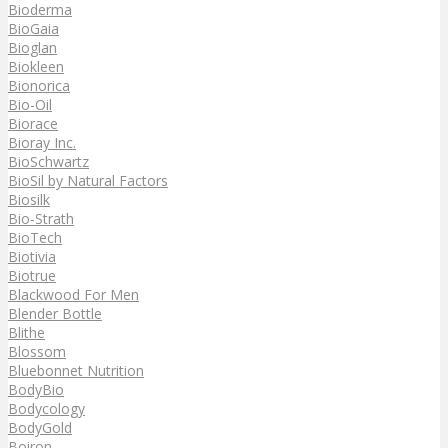
Bioderma
BioGaia
Bioglan
Biokleen
Bionorica
Bio-Oil
Biorace
Bioray Inc.
BioSchwartz
BioSil by Natural Factors
Biosilk
Bio-Strath
BioTech
Biotivia
Biotrue
Blackwood For Men
Blender Bottle
Blithe
Blossom
Bluebonnet Nutrition
BodyBio
Bodycology
BodyGold
Boiron