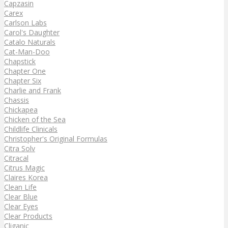
Capzasin
Carex
Carlson Labs
Carol's Daughter
Catalo Naturals
Cat-Man-Doo
Chapstick
Chapter One
Chapter Six
Charlie and Frank
Chassis
Chickapea
Chicken of the Sea
Childlife Clinicals
Christopher's Original Formulas
Citra Solv
Citracal
Citrus Magic
Claires Korea
Clean Life
Clear Blue
Clear Eyes
Clear Products
Cliganic