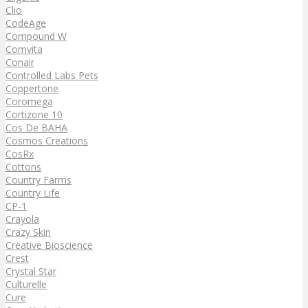
Clio
CodeAge
Compound W
Comvita
Conair
Controlled Labs Pets
Coppertone
Coromega
Cortizone 10
Cos De BAHA
Cosmos Creations
CosRx
Cottons
Country Farms
Country Life
CP-1
Crayola
Crazy Skin
Creative Bioscience
Crest
Crystal Star
Culturelle
Cure