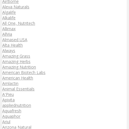
AirBorne
Aleva Naturals
Algalife
Alkalife
All One, Nutritech
Allimax
AllVia
Almased USA
Alta Health
Always
Amazing Grass
Amazing Herbs
Amazing Nutrition
American Biotech Labs
American Health
Amlactin
Animal Essentials
A'Pieu
Apivita
appliednutrition
Aquafresh
Aquaphor
Ariul
Arizona Natural