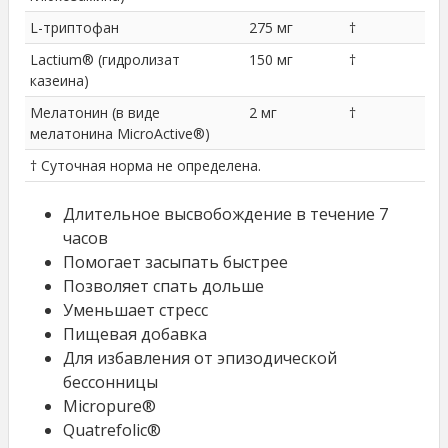
L-триптофан
275 мг
†
Lactium® (гидролизат
150 мг
†
казеина)
Мелатонин (в виде
2 мг
†
мелатонина MicroActive®)
† Суточная норма не определена.
Длительное высвобождение в течение 7
часов
Помогает засыпать быстрее
Позволяет спать дольше
Уменьшает стресс
Пищевая добавка
Для избавления от эпизодической
бессонницы
Micropure®
Quatrefolic®