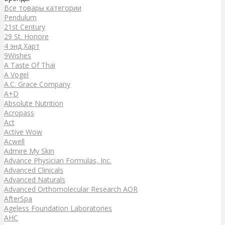
Все товары категории
Pendulum
21st Century
29 St. Honore
4 энд Харт
9Wishes
A Taste Of Thai
A Vogel
A.C. Grace Company
A+D
Absolute Nutrition
Acropass
Act
Active Wow
Acwell
Admire My Skin
Advance Physician Formulas, Inc.
Advanced Clinicals
Advanced Naturals
Advanced Orthomolecular Research AOR
AfterSpa
Ageless Foundation Laboratories
AHC