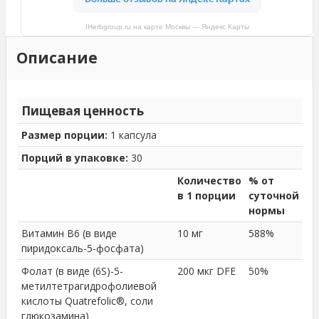
IHerbgroup.ru на карте Москвы — Яндекс Карты
Описание
Пищевая ценность
Размер порции:
1 капсула
Порций в упаковке:
30
Количество
% от
в 1 порции
суточной
нормы
Витамин B6 (в виде
10 мг
588%
пиридоксаль-5-фосфата)
Фолат (в виде (6S)-5-
200 мкг DFE
50%
метилтетрагидрофолиевой
кислоты Quatrefolic®, соли
глюкозамина)