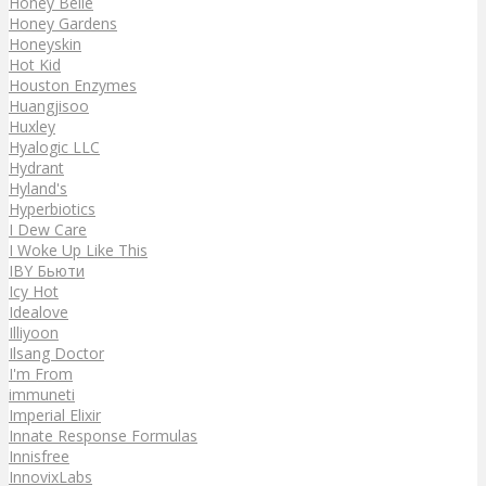
Honey Belle
Honey Gardens
Honeyskin
Hot Kid
Houston Enzymes
Huangjisoo
Huxley
Hyalogic LLC
Hydrant
Hyland's
Hyperbiotics
I Dew Care
I Woke Up Like This
IBY Бьюти
Icy Hot
Idealove
Illiyoon
Ilsang Doctor
I'm From
immuneti
Imperial Elixir
Innate Response Formulas
Innisfree
InnovixLabs