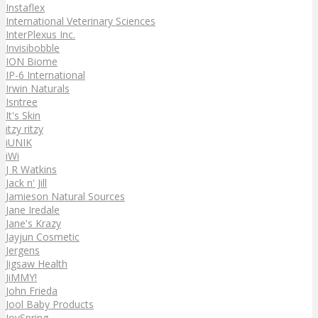
Instaflex
International Veterinary Sciences
InterPlexus Inc.
Invisibobble
ION Biome
IP-6 International
Irwin Naturals
Isntree
It's Skin
itzy ritzy
iUNIK
iWi
J R Watkins
Jack n' Jill
Jamieson Natural Sources
Jane Iredale
Jane's Krazy
Jayjun Cosmetic
Jergens
Jigsaw Health
JiMMY!
John Frieda
Jool Baby Products
JoySpring