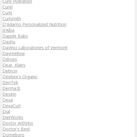
Cure Hydration
Curel
Curls
Curlsmith
D'Adamo Personalized Nutrition
d'Alba
Dapple Baby
Dashu
DaVinci Laboratories of Vermont
Daymellow
Ddrops
Dear, Klairs
Debrox
Deebee's Organic
DenTek
Derma:B
Desitin
Deva
DevaCurl
Dial
DietWorks
Doctor Arthritis
Doctor's Best
Domeboro