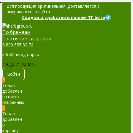
Вся продукция оригинальная, доставляется с
американского сайта
Скидки и удобство в нашем ТГ боте
По брендам
Cостояние здоровья
8 800 555 32 74
info@iherbgroup.ru
c 9 до 21 по Мск
Войти
0
Товар
добавлен
в список
избранных
0
Товар
добавлен
в
корзину!