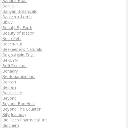
Banana Boat
Banila
Banyan Botanicals
Bausch + Lomb
Bbluv
Beauty By Earth
Beauty of Joseon
Beco Pets
Beech-Nut
Beekeeper's Naturals
Begin Again Toys
BeKLYN
Belli Skincare
Benadryl
Benfotiamine Inc.
Benton
Beplain
Better Life
Beyond
Beyond BodiHeat
Beyond The Equator
Billy Jealousy
Bio Tech Pharmacal, Inc
Biochem