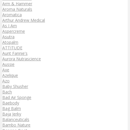
Arm & Hammer
Aroma Naturals
Aromatica
Arthur Andrew Medical
As I Am
Aspercreme
Asutra
Atopalm
ATTITUDE
Aunt Fannie's
Aurora Nutrascience
Aussie
Axe
Azelique
Azo
Baby Shusher
Bach
Bad Air Sponge
Baebody
Bag Balm
Baja Jerky
Balanceuticals
Bambo Nature