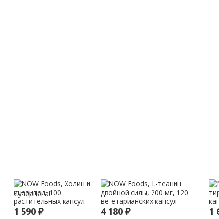
Суперцена!
1 590
₽
4 180
₽
1 