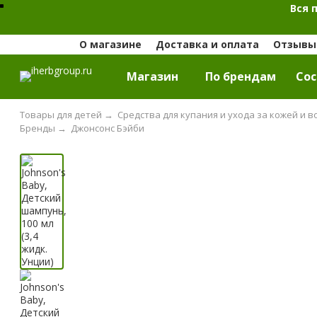
Вся 
О магазине
Доставка и оплата
Отзывы 
Магазин
По брендам
Cос
Товары для детей
→
Средства для купания и ухода за кожей и
Бренды
→
Джонсонс Бэйби