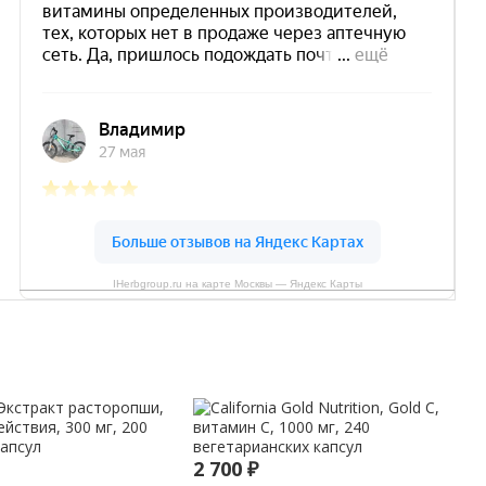
IHerbgroup.ru на карте Москвы — Яндекс Карты
2 700
₽