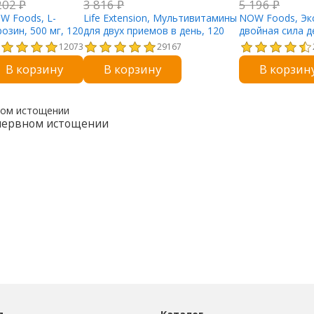
202
₽
3 816
₽
5 196
₽
W Foods, L-
Life Extension, Мультивитамины
NOW Foods, Эк
розин, 500 мг, 120
для двух приемов в день, 120
двойная сила д
псул
таблеток
растительных к
12073
29167
В корзину
В корзину
В корзин
 нервном истощении