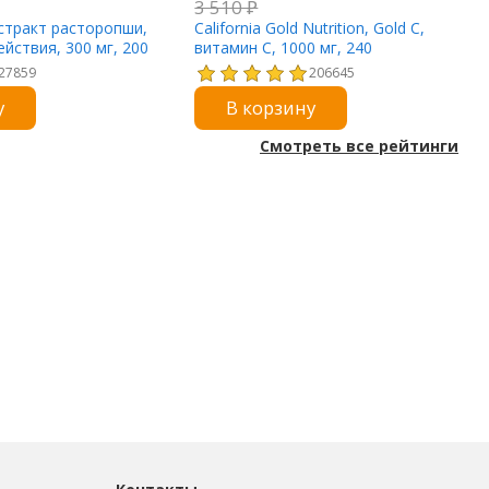
3 510
₽
стракт расторопши,
California Gold Nutrition, Gold C,
ействия, 300 мг, 200
витамин C, 1000 мг, 240
апсул
вегетарианских капсул
27859
206645
у
В корзину
Смотреть все рейтинги