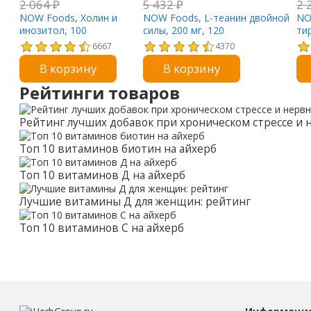
2 064
₽
5 432
₽
2 
NOW Foods, Холин и
NOW Foods, L-теанин двойной
NO
инозитол, 100
силы, 200 мг, 120
ти
растительных капсул
вегетарианских капсул
ка
6667
4370
В корзину
В корзину
Рейтинги товаров
Рейтинг лучших добавок при хроническом стрессе и
Топ 10 витаминов биотин на айхерб
Топ 10 витаминов Д на айхерб
Лучшие витамины Д для женщин: рейтинг
Топ 10 витаминов С на айхерб