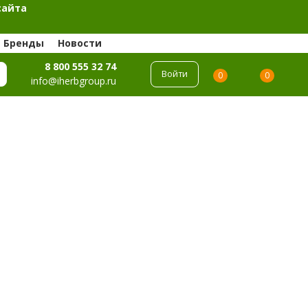
сайта
Бренды
Новости
8 800 555 32 74
Войти
0
0
info@iherbgroup.ru