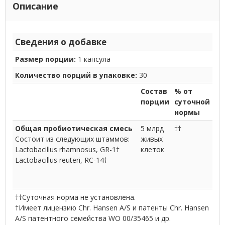
Описание
Сведения о добавке
Размер порции:
1 капсула
Количество порций в упаковке:
30
Состав
% от
порции
суточной
нормы
Общая пробиотическая смесь
5 млрд
††
Состоит из следующих штаммов:
живых
Lactobacillus rhamnosus, GR-1†
клеток
Lactobacillus reuteri, RC-14†
††Суточная норма не установлена.
†Имеет лицензию Chr. Hansen A/S и патенты Chr. Hansen
A/S патентного семейства WO 00/35465 и др.