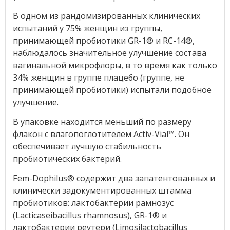
В одном из рандомизированных клинических
испытаний у 75% женщин из группы,
принимающей пробиотики GR-1® и RC-14®,
наблюдалось значительное улучшение состава
вагинальной микрофлоры, в то время как только
34% женщин в группе плацебо (группе, не
принимающей пробиотики) испытали подобное
улучшение.
В упаковке находится меньший по размеру
флакон с влагопоглотителем Activ-Vial™. Он
обеспечивает лучшую стабильность
пробиотических бактерий.
Fem-Dophilus® содержит два запатентованных и
клинически задокументированных штамма
пробиотиков: лактобактерии рамнозус
(Lacticaseibacillus rhamnosus), GR-1® и
лактобактерии реутери (Limosilactobacillus