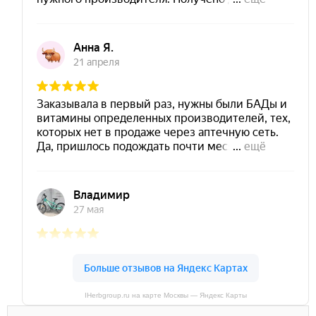
IHerbgroup.ru на карте Москвы — Яндекс Карты