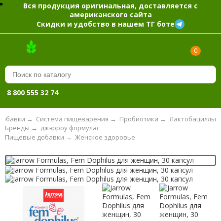
Вся продукция оригинальная, доставляется с
американского сайта
Скидки и удобство в нашем ТГ боте
0
8 800 555 32 74
добавки
→
Система пищеварения
→
Пробиотики
→
Лактобациллы
Бренды
→
джэрроу формулас
Пищевые добавки
→
Женское здоровье