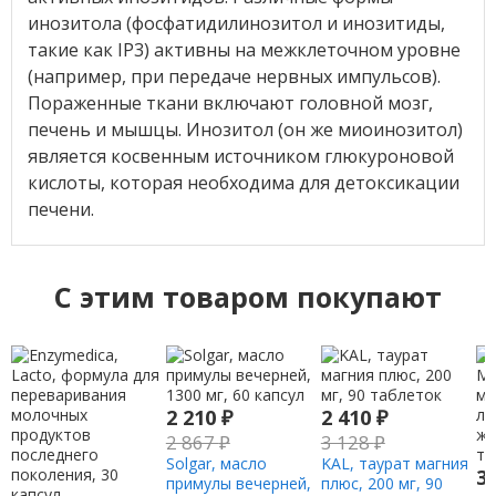
инозитола (фосфатидилинозитол и инозитиды,
такие как IP3) активны на межклеточном уровне
(например, при передаче нервных импульсов).
Пораженные ткани включают головной мозг,
печень и мышцы. Инозитол (он же миоинозитол)
является косвенным источником глюкуроновой
кислоты, которая необходима для детоксикации
печени.
C этим товаром покупают
2 210
₽
2 410
₽
2 867
₽
3 128
₽
Solgar, масло
KAL, таурат магния
3
примулы вечерней,
плюс, 200 мг, 90