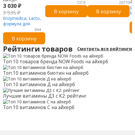
4
1300 мг, 60 капсул
таблеток
7219
20770
3 030
₽
Ja
В корзину
В корзину
3 935
₽
Ме
Enzymedica, Lacto,
ме
формула для
ли
переваривания
же
894
молочных
та
В корзину
продуктов
последнего
Рейтинги товаров
Смотреть все рейтинги
поколения, 30
капсул
Топ 10 товаров бренда NOW Foods на айхерб
Топ 10 витаминов биотин на айхерб
Топ 10 витаминов Д на айхерб
Лучшие витамины Д3 с К2: рейтинг
Топ 10 витаминов С на айхерб