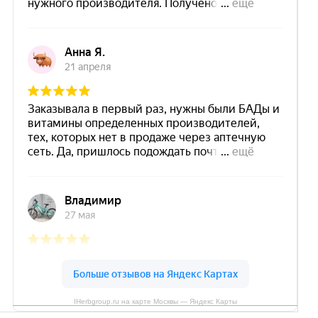
IHerbgroup.ru на карте Москвы — Яндекс Карты