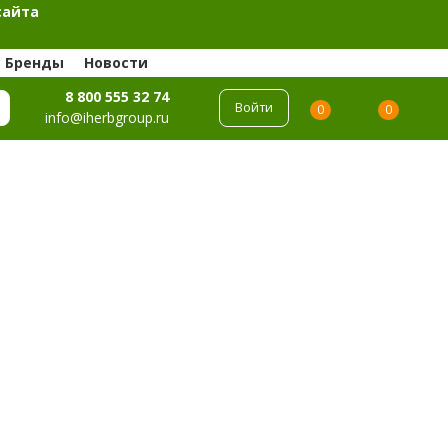
сайта
Бренды
Новости
8 800 555 32 74
Войти
0
0
info@iherbgroup.ru