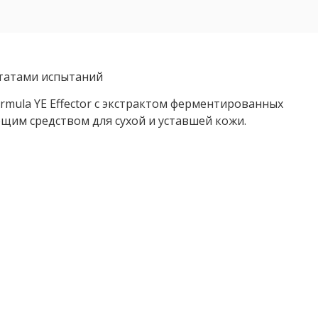
ьтатами испытаний
rmula YE Effector с экстрактом ферментированных
им средством для сухой и уставшей кожи.