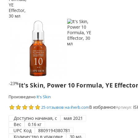
-23%
It's Skin, Power 10 Formula, YE Effecto
Произведено
It's Skin
В избранное
IS
25 отзывов на iherb.com
Артикул:
Доступно начиная, с
мая 2021
Вес
0.16 кг
UPC Код
8809194380781
Количество в упаковке
30 мл.