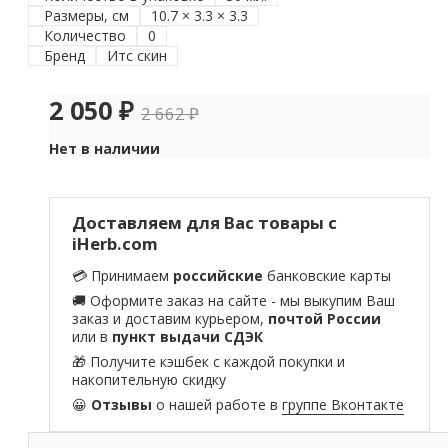
Размеры, см
10.7 × 3.3 × 3.3
Количество
0
Бренд
Итс скин
2 050
₽
2 662
₽
Нет в наличии
Доставляем для Вас товары с
iHerb.com
💳 Принимаем
российские
банковские карты
🚚 Оформите заказ на сайте - мы выкупим Ваш
заказ и доставим курьером,
почтой России
или в
пункт выдачи СДЭК
🎁 Получите кэшбек с каждой покупки и
накопительную скидку
😀
Отзывы
о нашей работе в
группе Вконтакте