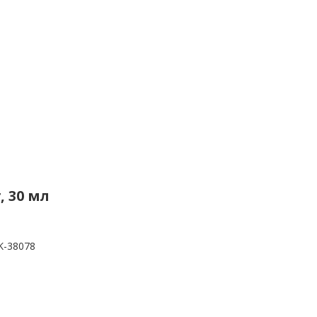
r, 30 мл
K-38078