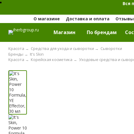
Вся 
О магазине
Доставка и оплата
Отзывы 
Магазин
По брендам
Cос
Красота
→
Средства для ухода и сыворотки
→
Сыворотки
Бренды
→
It's Skin
Красота
→
Корейская косметика
→
Уходовые средства и сывор