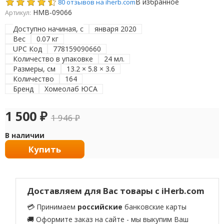
В избранное
80 отзывов на iherb.com
HMB-09066
Артикул:
Доступно начиная, с
января 2020
Вес
0.07 кг
UPC Код
778159090660
Количество в упаковке
24 мл.
Размеры, см
13.2 × 5.8 × 3.6
Количество
164
Бренд
Хомеолаб ЮСА
1 500
₽
1 946
₽
В наличии
Купить
Доставляем для Вас товары с iHerb.com
💳 Принимаем
российские
банковские карты
🚚 Оформите заказ на сайте - мы выкупим Ваш