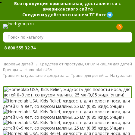
Вся продукция оригинальная, доставляется с
американского сайта
Скидки и удобство в нашем ТГ боте
0
8 800 555 32 74
Здоровье детей
→
Средства от простуды, ОРВИ и кашля для детей
Бренды
→
Homeolab USA
Травы и натуральные средства
→
Травы для детей
→
Натуральные