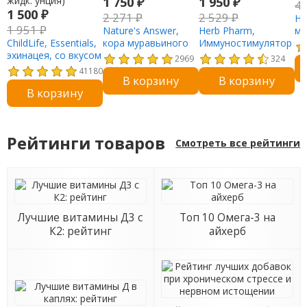
1 750
₽
1 950
₽
4
1 500
₽
2 271
₽
2 529
₽
He
1 951
₽
Nature's Answer,
Herb Pharm,
ма
ChildLife, Essentials,
кора муравьиного
Иммуностимулятор
тм
эхинацея, со вкусом
дерева, без спирта,
для детей, без
жи
2969
324
натурального
2000 мг, 30 мл (1
спирта, 30 мл (1
41180
В корзину
В корзину
апельсина, 30 мл (1
жидк. унция)
жидк. унция)
В корзину
жидк. унция)
Рейтинги товаров
Смотреть все рейтинги
Лучшие витамины Д3 с
Топ 10 Омега-3 на
К2: рейтинг
айхерб