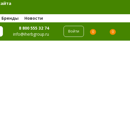
сайта
Бренды
Новости
8 800 555 32 74
Войти
0
0
info@iherbgroup.ru