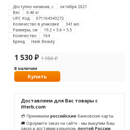
Доступно начиная, с
октября 2021
Вес
0.46 кг
UPC Код
071164343272
Количество в упаковке
341 мл.
Размеры, см
19.2 × 5.6 × 5.5
Количество
164
Бренд
Hask Beauty
1 530
₽
1 986
₽
В наличии
Купить
Доставляем для Вас товары с
iHerb.com
💳 Принимаем
российские
банковские карты
🚚 Оформите заказ на сайте - мы выкупим Ваш
заказ и доставим курьером,
почтой России