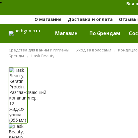
Вся 
О магазине
Доставка и оплата
Отзывы 
Магазин
По брендам
Cос
Средства для ванны и гигиены
→
Уход за волосами
→
Кондицио
Бренды
→
Hask Beauty