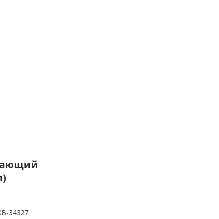
ивающий
л)
KB-34327